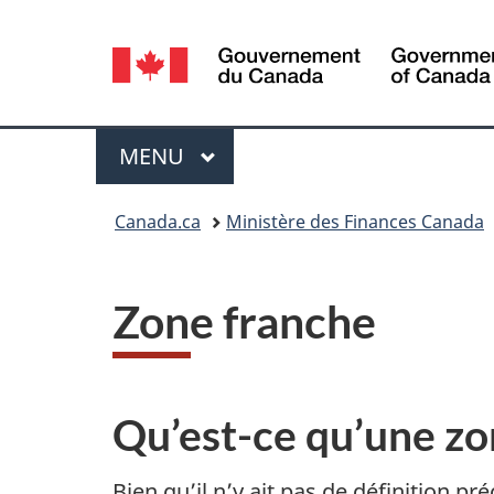
Sélection
de
la
Menu
MENU
PRINCIPAL
langue
Vous
Canada.ca
Ministère des Finances Canada
êtes
ici :
Zone franche
Qu’est-ce qu’une zo
Bien qu’il n’y ait pas de définition 