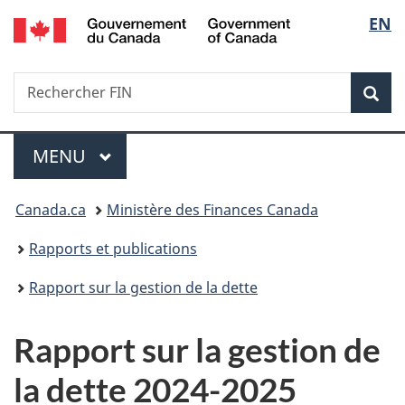
/
Sélec
EN
Passer
Passer
Passer
Government
au
à
à
de
of
contenu
«
la
Canada
Recherche
Rechercher
principal
Au
version
Rec
la
FIN
sujet
HTML
du
simplifiée
langu
Menu
gouvernement
MENU
PRINCIPAL
»
Vous
Canada.ca
Ministère des Finances Canada
êtes
Rapports et publications
ici :
Rapport sur la gestion de la dette
Rapport sur la gestion de
la dette 2024-2025