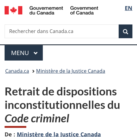
/
Sélec
EN
Passer
Passer
Passer
Government
au
à
à
de
of
contenu
«
la
Canada
Recherche
Rechercher
principal
Au
version
Rec
la
dans
sujet
HTML
Canada.ca
du
simplifiée
langu
Menu
gouvernement
MENU
PRINCIPAL
»
Vous
Canada.ca
Ministère de la Justice Canada
êtes
Retrait de dispositions
ici :
inconstitutionnelles du
Code criminel
De :
Ministère de la Justice Canada