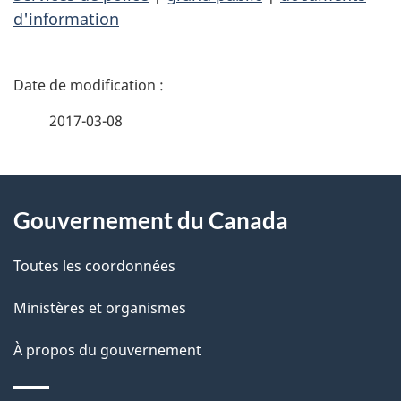
d'information
D
é
2017-03-08
t
À
a
Gouvernement du Canada
propos
i
de
l
Toutes les coordonnées
ce
s
Ministères et organismes
site
d
À propos du gouvernement
e