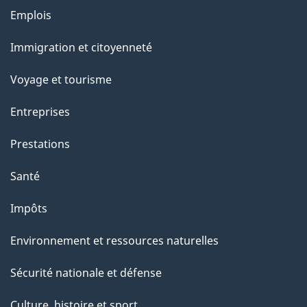
l
Thèmes
Emplois
et
a
Immigration et citoyenneté
sujets
p
Voyage et tourisme
a
Entreprises
g
Prestations
e
Santé
Impôts
Environnement et ressources naturelles
Sécurité nationale et défense
Culture, histoire et sport