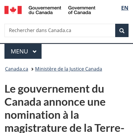
/
Sélec
EN
Passer
Passer
Passer
Government
au
à
à
de
of
contenu
«
la
Canada
Recherche
Rechercher
principal
Au
version
Rec
la
dans
sujet
HTML
Canada.ca
du
simplifiée
langu
Menu
gouvernement
MENU
PRINCIPAL
»
Vous
Canada.ca
Ministère de la Justice Canada
êtes
Le gouvernement du
ici :
Canada annonce une
nomination à la
magistrature de la Terre-