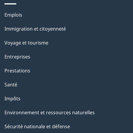
e
l
Thèmes
Emplois
et
a
Immigration et citoyenneté
sujets
p
Voyage et tourisme
a
Entreprises
g
Prestations
e
Santé
Impôts
Environnement et ressources naturelles
Sécurité nationale et défense