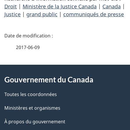
Droit
|
Ministère de la Justice Canada
|
Canada
|
Justice
|
grand public
|
communiqués de presse
D
é
2017-06-09
t
À
a
Gouvernement du Canada
propos
i
de
l
Toutes les coordonnées
ce
s
Ministères et organismes
site
d
À propos du gouvernement