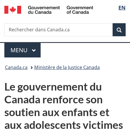
/
Sélec
EN
Passer
Passer
Passer
Government
au
à
à
de
of
contenu
«
la
Canada
Recherche
Rechercher
principal
Au
version
Rec
la
dans
sujet
HTML
Canada.ca
du
simplifiée
langu
Menu
gouvernement
MENU
PRINCIPAL
»
Vous
Canada.ca
Ministère de la Justice Canada
êtes
Le gouvernement du
ici :
Canada renforce son
soutien aux enfants et
aux adolescents victimes