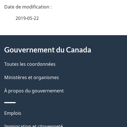
D
é
2019-05-22
t
À
a
Gouvernement du Canada
propos
i
de
l
Toutes les coordonnées
ce
s
Ministères et organismes
site
d
À propos du gouvernement
e
l
Thèmes
Emplois
et
a
Immigration et citoyenneté