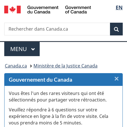
/
Sélec
EN
Passer
Passer
Passer
Passer
Government
au
au
à
à
de
of
Gestionnaire
contenu
«
la
Canada
Recherche
Rechercher
des
principal
Au
version
Rec
la
dans
Invitations
sujet
HTML
Canada.ca
du
simplifiée
langu
Menu
gouvernement
MENU
PRINCIPAL
»
Vous
Canada.ca
Ministère de la Justice Canada
êtes
×
F
Gouvernement du Canada
ici :
:
Vous êtes l’un des rares visiteurs qui ont été
sélectionnés pour partager votre rétroaction.
S
Veuillez répondre à 6 questions sur votre
d
expérience en ligne à la fin de votre visite. Cela
vous prendra moins de 5 minutes.
si