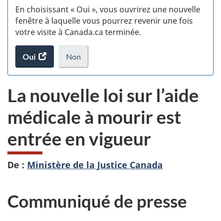
En choisissant « Oui », vous ouvrirez une nouvelle
w
fenêtre à laquelle vous pourrez revenir une fois
votre visite à Canada.ca terminée.
(t
Oui
accéder
Non
d
au
je
.
sondage.
ne
La nouvelle loi sur l’aide
veux
pas
médicale à mourir est
participer
au
entrée en vigueur
sondage
du
site
De :
Ministère de la Justice Canada
web,
Communiqué de presse