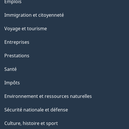
l
Thèmes
Emplois
et
a
Immigration et citoyenneté
sujets
p
Voyage et tourisme
a
Entreprises
g
Prestations
e
Santé
Impôts
Environnement et ressources naturelles
Sécurité nationale et défense
Culture, histoire et sport