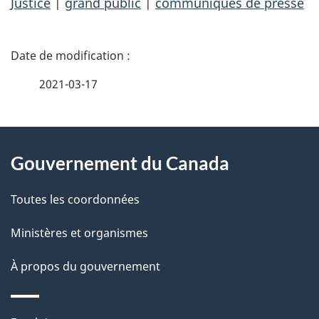
Justice
|
grand public
|
communiqués de presse
D
é
2021-03-17
t
À
a
Gouvernement du Canada
propos
i
de
l
Toutes les coordonnées
ce
s
Ministères et organismes
site
d
À propos du gouvernement
e