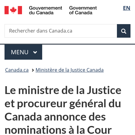
/
Sélec
EN
Passer
Passer
Passer
Government
au
à
à
de
of
contenu
«
la
Canada
Recherche
Rechercher
principal
Au
version
Rec
la
dans
sujet
HTML
Canada.ca
du
simplifiée
langu
Menu
gouvernement
MENU
PRINCIPAL
»
Vous
Canada.ca
Ministère de la Justice Canada
êtes
Le ministre de la Justice
ici :
et procureur général du
Canada annonce des
nominations à la Cour