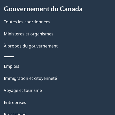
À
a
Gouvernement du Canada
propos
i
de
l
Toutes les coordonnées
ce
s
Ministères et organismes
site
d
À propos du gouvernement
e
l
Thèmes
Emplois
et
a
Immigration et citoyenneté
sujets
p
Voyage et tourisme
a
Entreprises
g
Prestations