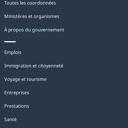
de
l
Toutes les coordonnées
ce
s
Ministères et organismes
site
d
À propos du gouvernement
e
l
Thèmes
Emplois
et
a
Immigration et citoyenneté
sujets
p
Voyage et tourisme
a
Entreprises
g
Prestations
e
Santé