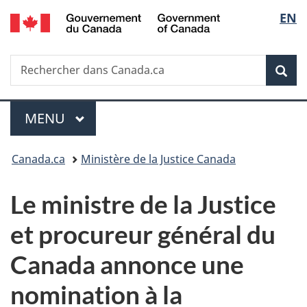
/
Sélec
EN
Passer
Passer
Passer
Government
au
à
à
de
of
contenu
«
la
Canada
Recherche
Rechercher
principal
Au
version
Rec
la
dans
sujet
HTML
Canada.ca
du
simplifiée
langu
Menu
gouvernement
MENU
PRINCIPAL
»
Vous
Canada.ca
Ministère de la Justice Canada
êtes
Le ministre de la Justice
ici :
et procureur général du
Canada annonce une
nomination à la