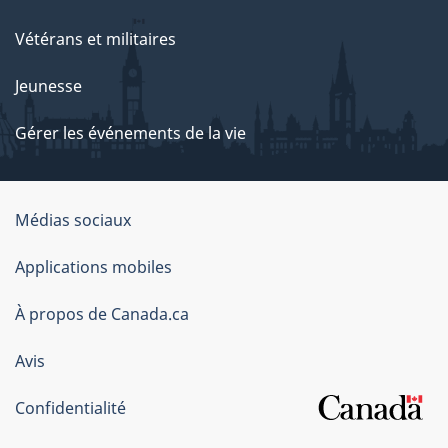
Vétérans et militaires
Jeunesse
Gérer les événements de la vie
Organisation
Médias sociaux
du
Applications mobiles
gouvernement
du
À propos de Canada.ca
Canada
Avis
Confidentialité