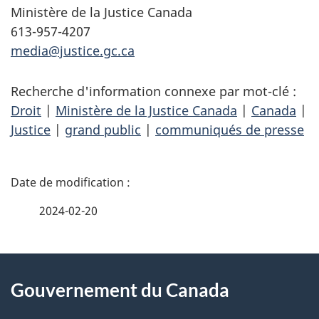
Ministère de la Justice Canada
613-957-4207
media@justice.gc.ca
Recherche d'information connexe par mot-clé :
Droit
|
Ministère de la Justice Canada
|
Canada
|
Justice
|
grand public
|
communiqués de presse
D
é
2024-02-20
t
À
a
Gouvernement du Canada
propos
i