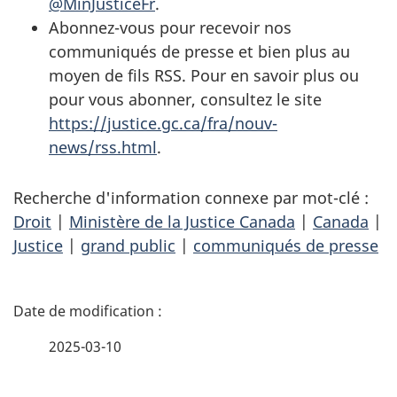
@MinJusticeFr
.
Abonnez-vous pour recevoir nos
communiqués de presse et bien plus au
moyen de fils RSS. Pour en savoir plus ou
pour vous abonner, consultez le site
https://justice.gc.ca/fra/nouv-
news/rss.html
.
Recherche d'information connexe par mot-clé :
Droit
|
Ministère de la Justice Canada
|
Canada
|
Justice
|
grand public
|
communiqués de presse
D
é
2025-03-10
t