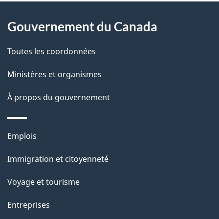
À
a
Gouvernement du Canada
propos
i
de
l
Toutes les coordonnées
ce
s
Ministères et organismes
site
d
À propos du gouvernement
e
l
Thèmes
Emplois
et
a
Immigration et citoyenneté
sujets
p
Voyage et tourisme
a
Entreprises