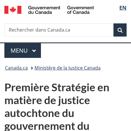
/
Sélec
EN
Passer
Passer
Passer
Government
au
à
à
de
of
contenu
«
la
Canada
Recherche
Rechercher
principal
Au
version
Rec
la
dans
sujet
HTML
Canada.ca
du
simplifiée
langu
Menu
gouvernement
MENU
PRINCIPAL
»
Vous
Canada.ca
Ministère de la Justice Canada
êtes
Première Stratégie en
ici :
matière de justice
autochtone du
gouvernement du