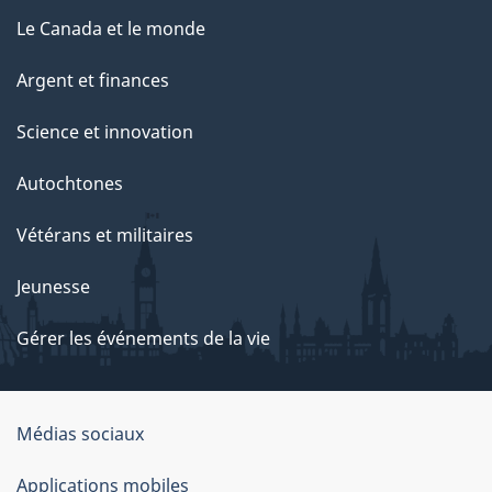
Le Canada et le monde
Argent et finances
Science et innovation
Autochtones
Vétérans et militaires
Jeunesse
Gérer les événements de la vie
Organisation
Médias sociaux
du
Applications mobiles