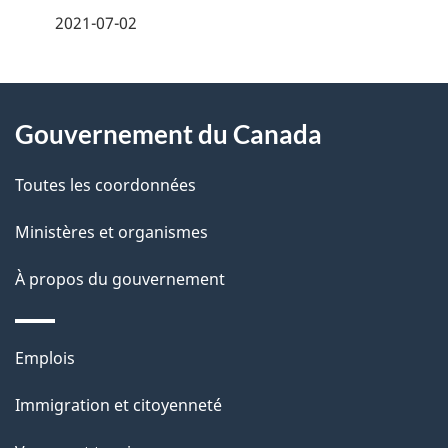
é
2021-07-02
t
À
a
Gouvernement du Canada
propos
i
de
l
Toutes les coordonnées
ce
s
Ministères et organismes
site
d
À propos du gouvernement
e
l
Thèmes
Emplois
et
a
Immigration et citoyenneté
sujets