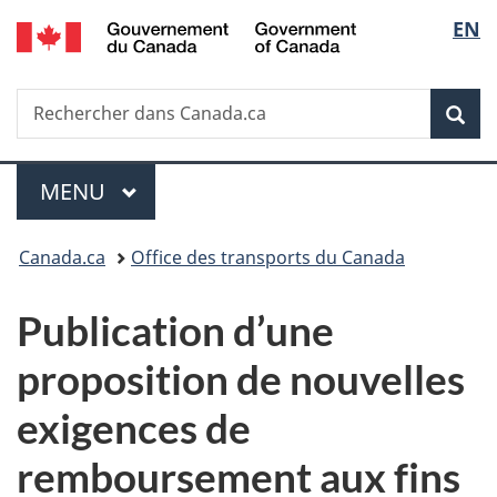
/
Sélec
EN
Passer
Passer
Passer
Government
au
à
à
de
of
contenu
«
la
Canada
Recherche
Rechercher
principal
Au
version
Rec
la
dans
sujet
HTML
Canada.ca
du
simplifiée
langu
Menu
gouvernement
MENU
PRINCIPAL
»
Vous
Canada.ca
Office des transports du Canada
êtes
Publication d’une
ici :
proposition de nouvelles
exigences de
remboursement aux fins