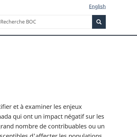
English
Recherche
echerche
Recherche
OC
fier et à examiner les enjeux
ada qui ont un impact négatif sur les
 grand nombre de contribuables ou un
eptibles d'affecter les populations