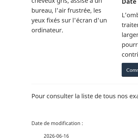
Date
e
L’omb
m
trait
large
e
pourr
n
contr
t
Comm
s
Pour consulter la liste de tous nos e
D
é
2026-06-16