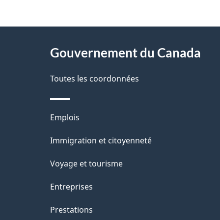
t
À
a
Gouvernement du Canada
propos
i
de
Toutes les coordonnées
l
ce
s
Thèmes
Emplois
site
d
et
Immigration et citoyenneté
sujets
e
Voyage et tourisme
l
Entreprises
a
Prestations