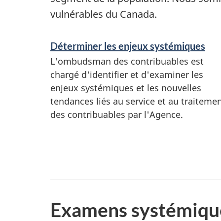
vulnérables du Canada.
S
Déterminer les enjeux systémiques
e
L'ombudsman des contribuables est
chargé d'identifier et d'examiner les
r
enjeux systémiques et les nouvelles
tendances liés au service et au traiteme
v
des contribuables par l'Agence.
i
c
e
s
Examens systémiqu