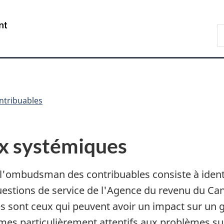
Passer
Passer
Passer
au
à
à
/
R
contenu
«
la
Government
B
principal
Au
version
of
sujet
HTML
Canada
du
simplifiée
gouvernement
»
ntribuables
ux systémiques
'ombudsman des contribuables consiste à identi
estions de service de l'Agence du revenu du Can
es sont ceux qui peuvent avoir un impact sur un
s particulièrement attentifs aux problèmes susc