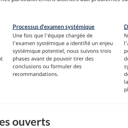
Processus d'examen systémique
D
Une fois que l'équipe chargée de
N
l'examen systémique a identifié un enjeu
l
systémique potentiel, nous suivons trois
p
nt
phases avant de pouvoir tirer des
d
conclusions ou formuler des
s
recommandations.
d
l
p
es ouverts