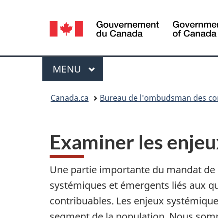
Sélection
de
la
Menu
MENU
PRINCIPAL
langue
Vous
Canada.ca
Bureau de l'ombudsman des co
êtes
ici :
Examiner les enje
Une partie importante du mandat de l
systémiques et émergents liés aux qu
contribuables. Les enjeux systémiqu
segment de la population. Nous somme