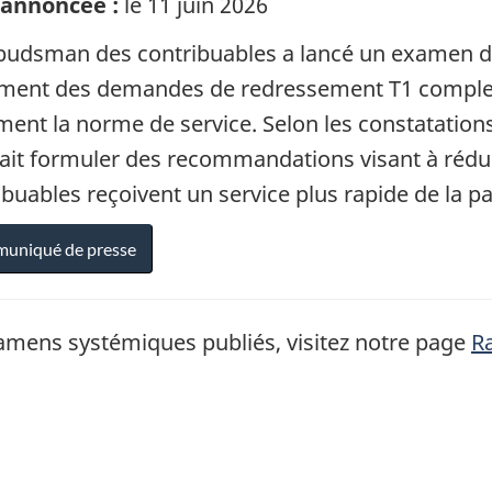
 annoncée :
le 11 juin 2026
udsman des contribuables a lancé un examen des
ement des demandes de redressement T1 complex
ment la norme de service. Selon les constatati
ait formuler des recommandations visant à réduir
ibuables reçoivent un service plus rapide de la pa
uniqué de presse
xamens systémiques publiés, visitez notre page
R