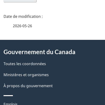
D
é
2026-05-26
t
À
a
Gouvernement du Canada
propos
i
de
l
Toutes les coordonnées
ce
s
Ministères et organismes
site
d
À propos du gouvernement
e
Thèmes
Emplois