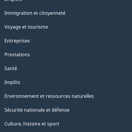
l
et
a
Immigration et citoyenneté
sujets
p
Voyage et tourisme
a
Entreprises
g
Prestations
e
Santé
Impôts
Environnement et ressources naturelles
Sécurité nationale et défense
Culture, histoire et sport