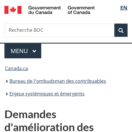
/
Sélec
EN
Passer
Passer
Passer
Government
au
à
à
de
of
contenu
«
la
Canada
Recherche
Recherche
principal
Au
version
Rec
la
BOC
sujet
HTML
du
simplifiée
langu
Menu
gouvernement
MENU
PRINCIPAL
»
Vous
Canada.ca
êtes
Bureau de l'ombudsman des contribuables
ici :
Enjeux systémiques et émergents
Demandes
d'amélioration des