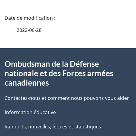
D
é
2022-06-28
t
À
a
Ombudsman de la Défense
propos
i
nationale et des Forces armées
de
l
canadiennes
ce
s
Contactez-nous et comment nous pouvons vous aider
site
d
Information éducative
e
Rapports, nouvelles, lettres et statistiques
l