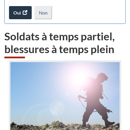
(t
Oui
accéder
Non
d
au
je
.
sondage.
ne
Soldats à temps partiel,
veux
pas
blessures à temps plein
participer
au
sondage
du
site
web,