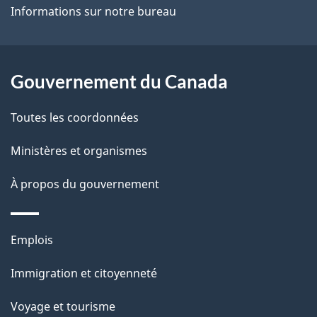
Informations sur notre bureau
a
p
Gouvernement du Canada
a
g
Toutes les coordonnées
e
Ministères et organismes
À propos du gouvernement
Thèmes
Emplois
et
Immigration et citoyenneté
sujets
Voyage et tourisme