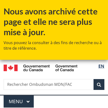
Passer
Passer
Passer
Passer
Nous avons archivé cette
au
au
à
à
Gestionnaire
contenu
«
la
page et elle ne sera plus
des
principal
Au
version
Invitations
sujet
HTML
mise à jour.
du
simplifiée
gouvernement
Vous pouvez la consulter à des fins de recherche ou à
»
titre de référence.
/
Sélec
EN
Government
de
of
Canada
Recherche
Rechercher
Rec
la
Ombudsman
MDN/FAC
langu
Menu
MENU
PRINCIPAL