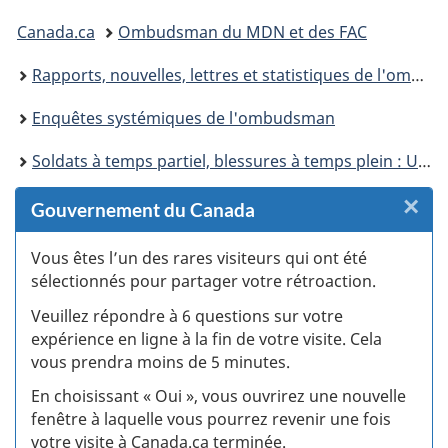
Vous
Canada.ca
Ombudsman du MDN et des FAC
êtes
Rapports, nouvelles, lettres et statistiques de l'ombudsman du MDN/FAC
ici :
Enquêtes systémiques de l'ombudsman
Soldats à temps partiel, blessures à temps plein : Une étude systémique de la Première réserve du Canada et des traumatismes liés au stress opérationnel
×
F
Gouvernement du Canada
:
Vous êtes l’un des rares visiteurs qui ont été
sélectionnés pour partager votre rétroaction.
S
Veuillez répondre à 6 questions sur votre
d
expérience en ligne à la fin de votre visite. Cela
vous prendra moins de 5 minutes.
si
En choisissant « Oui », vous ouvrirez une nouvelle
w
fenêtre à laquelle vous pourrez revenir une fois
votre visite à Canada.ca terminée.