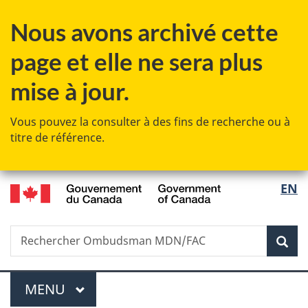
Passer
Passer
Passer
Nous avons archivé cette
au
à
à
contenu
«
la
page et elle ne sera plus
principal
Au
version
sujet
HTML
mise à jour.
du
simplifiée
gouvernement
Vous pouvez la consulter à des fins de recherche ou à
»
titre de référence.
/
Sélec
EN
Government
de
of
Canada
Recherche
Rechercher
Rec
la
Ombudsman
MDN/FAC
langu
Menu
MENU
PRINCIPAL