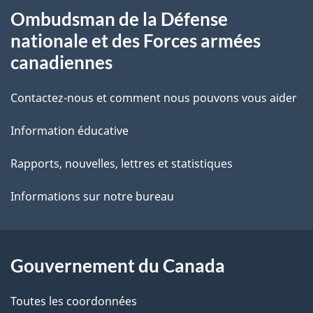
Ombudsman de la Défense
propos
i
nationale et des Forces armées
de
l
canadiennes
ce
s
Contactez-nous et comment nous pouvons vous aider
site
d
Information éducative
e
Rapports, nouvelles, lettres et statistiques
l
Informations sur notre bureau
a
p
Gouvernement du Canada
a
g
Toutes les coordonnées