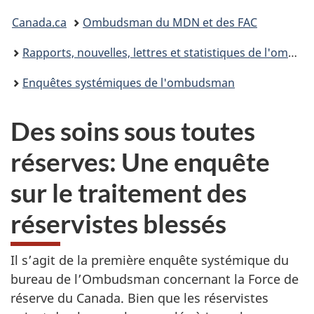
Vous
Canada.ca
Ombudsman du MDN et des FAC
êtes
Rapports, nouvelles, lettres et statistiques de l'ombudsman du MDN/FAC
ici :
Enquêtes systémiques de l'ombudsman
Des soins sous toutes
réserves: Une enquête
sur le traitement des
réservistes blessés
Il s’agit de la première enquête systémique du
bureau de l’Ombudsman concernant la Force de
réserve du Canada. Bien que les réservistes