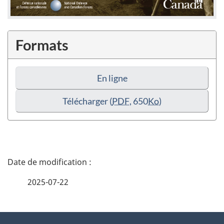
Formats
En ligne
Télécharger
(
PDF
, 650
Ko
)
D
é
2025-07-22
t
À
a