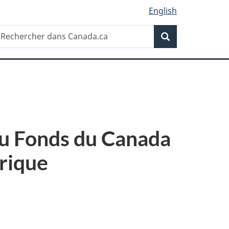
English
Recherche
echercher
Recherche
ans
anada.ca
u Fonds du Canada
érique