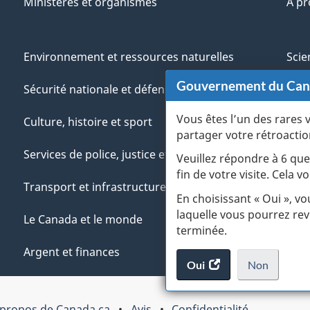
Ministères et organismes
À p
Environnement et ressources naturelles
Scie
Gouvernement du Ca
Sécurité nationale et défense
Aut
Vous êtes l’un des rares 
Culture, histoire et sport
Vété
partager votre rétroactio
Services de police, justice et urgences
Jeun
Veuillez répondre à 6 que
fin de votre visite. Cela
Transport et infrastructure
Gére
En choisissant « Oui », v
laquelle vous pourrez rev
Le Canada et le monde
terminée.
Argent et finances
Oui
accéder
Non
au
je
.
sondage.
ne
 propos de Canada.ca
Avis
Confidentialité