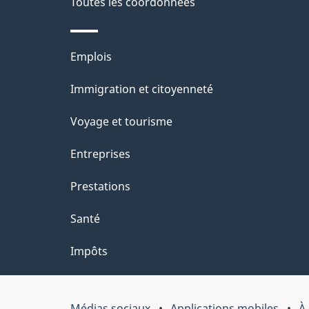
e
Toutes les coordonnées
l
Thèmes
Emplois
a
et
Immigration et citoyenneté
p
sujets
Voyage et tourisme
a
Entreprises
g
Prestations
e
Santé
Impôts
Médias sociaux
Applications mobiles
À