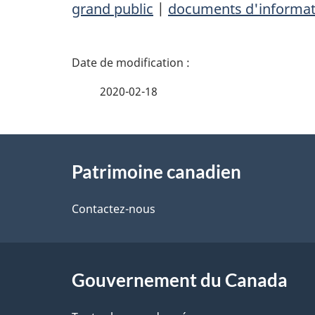
grand public
|
documents d'informat
D
é
2020-02-18
t
À
a
Patrimoine canadien
propos
i
de
Contactez-nous
l
ce
s
site
Gouvernement du Canada
d