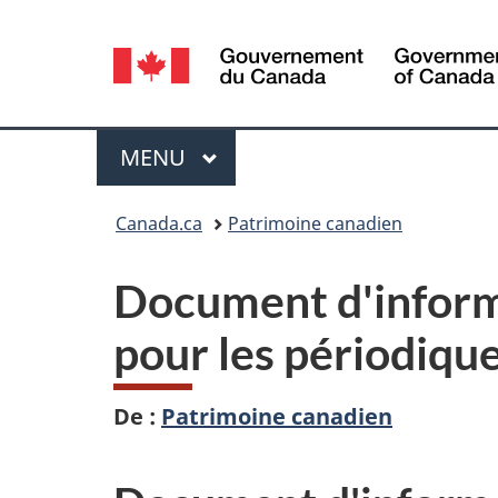
Sélection
de
la
Menu
MENU
PRINCIPAL
langue
Vous
Canada.ca
Patrimoine canadien
êtes
Document d'inform
ici :
pour les périodique
De :
Patrimoine canadien