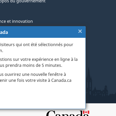
ropos du gouvernement
nce et innovation
×
Fermer
nada
ochtones
:
visiteurs qui ont été sélectionnés pour
rans et militaires
n.
Sondage
esse
stions sur votre expérience en ligne à la
du
 vous prendra moins de 5 minutes.
r les événements de la vie
site
ous ouvrirez une nouvelle fenêtre à
enir une fois votre visite à Canada.ca
web
(touche
d'échapp