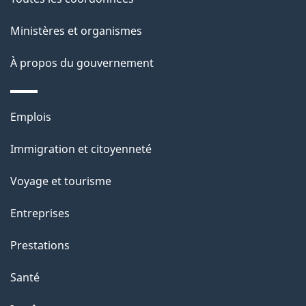
l
Ministères et organismes
a
À propos du gouvernement
p
a
Thèmes
Emplois
g
et
Immigration et citoyenneté
sujets
e
Voyage et tourisme
Entreprises
Prestations
Santé