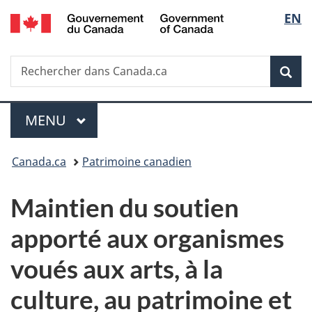
/
Sélec
EN
Passer
Passer
Passer
Government
au
à
à
de
of
contenu
«
la
Canada
Recherche
Rechercher
principal
Au
version
Rec
la
dans
sujet
HTML
Canada.ca
du
simplifiée
langu
Menu
gouvernement
MENU
PRINCIPAL
»
Vous
Canada.ca
Patrimoine canadien
êtes
Maintien du soutien
ici :
apporté aux organismes
voués aux arts, à la
culture, au patrimoine et