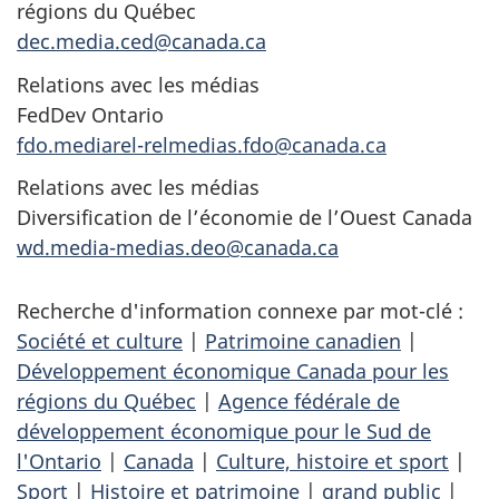
régions du Québec
dec.media.ced@canada.ca
Relations avec les médias
FedDev Ontario
fdo.mediarel-relmedias.fdo@canada.ca
Relations avec les médias
Diversification de l’économie de l’Ouest Canada
wd.media-medias.deo@canada.ca
Recherche d'information connexe par mot-clé :
Société et culture
|
Patrimoine canadien
|
Développement économique Canada pour les
régions du Québec
|
Agence fédérale de
développement économique pour le Sud de
l'Ontario
|
Canada
|
Culture, histoire et sport
|
Sport
|
Histoire et patrimoine
|
grand public
|