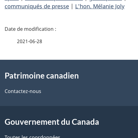
communiqués de presse
|
L'hon. Mélanie Joly
D
é
2021-06-28
t
À
a
Patrimoine canadien
propos
i
de
l
Contactez-nous
ce
s
site
d
Gouvernement du Canada
e
Toutes les coordonnées