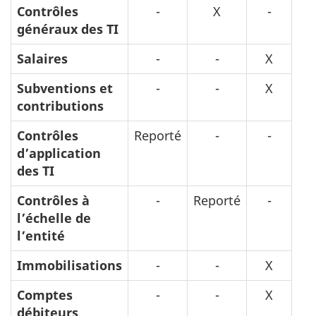
Contrôles
-
X
-
généraux des TI
Salaires
-
-
X
Subventions et
-
-
X
contributions
Contrôles
Reporté
-
-
d’application
des TI
Contrôles à
-
Reporté
-
l’échelle de
l’entité
Immobilisations
-
-
X
Comptes
-
-
X
débiteurs