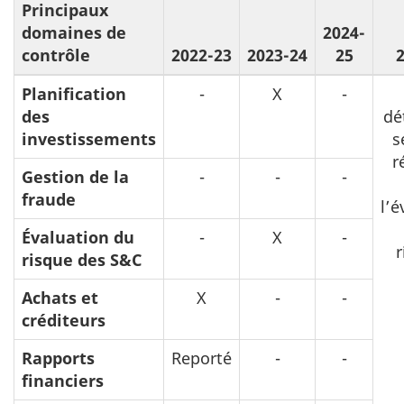
Principaux
domaines de
2024-
contrôle
2022-23
2023-24
25
Planification
-
X
-
des
dé
investissements
s
r
Gestion de la
-
-
-
fraude
l’é
Évaluation du
-
X
-
r
risque des S&C
Achats et
X
-
-
créditeurs
Rapports
Reporté
-
-
financiers