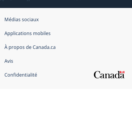
Organisation
Médias sociaux
du
Applications mobiles
gouvernement
du
À propos de Canada.ca
Canada
Avis
Confidentialité