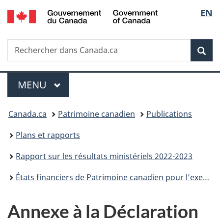
/
Sélec
EN
Passer
Passer
Passer
Government
au
à
à
de
of
contenu
«
la
Canada
Recherche
Rechercher
principal
Au
version
Rec
la
dans
sujet
HTML
Canada.ca
du
simplifiée
langu
Menu
gouvernement
MENU
PRINCIPAL
»
Vous
Canada.ca
Patrimoine canadien
Publications
êtes
Plans et rapports
ici :
Rapport sur les résultats ministériels 2022-2023
États financiers de Patrimoine canadien pour l’exercice terminé le 31 mars 2023
Annexe à la Déclaration