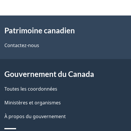
t
À
a
Patrimoine canadien
propos
i
de
l
Contactez-nous
ce
s
site
d
Gouvernement du Canada
e
Toutes les coordonnées
l
Ministères et organismes
a
À propos du gouvernement
p