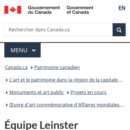
/
Sélec
EN
Passer
Passer
Passer
Government
au
à
à
de
of
contenu
«
la
Canada
Recherche
Rechercher
principal
Au
version
Rec
la
dans
sujet
HTML
Canada.ca
du
simplifiée
langu
Menu
gouvernement
MENU
PRINCIPAL
»
Vous
Canada.ca
Patrimoine canadien
êtes
L’art et le patrimoine dans la région de la capitale du Canada
ici :
Monuments et art public
Projets en cours
Œuvre d'art commémorative d'Affaires mondiales Canada
Équipe Leinster