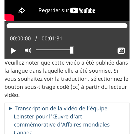
Position actuelle :
00:00:00
Temps total :
00:01:31
Lire
Activer
Aff
le
le
Veuillez noter que cette vidéo a été publiée dans
mode
sou
la langue dans laquelle elle a été soumise. Si
muet
tit
vous souhaitez voir la traduction, sélectionnez le
bouton sous-titrage codé (cc) à partir du lecteur
vidéo.
Transcription de la vidéo de l’équipe
Leinster pour l’Œuvre d'art
commémorative d'Affaires mondiales
Canada