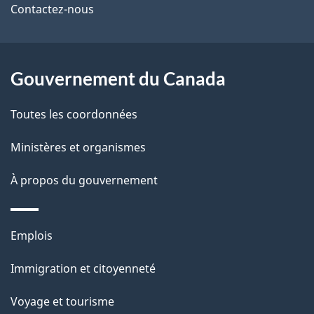
de
l
Contactez-nous
ce
s
site
d
Gouvernement du Canada
e
Toutes les coordonnées
l
Ministères et organismes
a
À propos du gouvernement
p
a
Thèmes
Emplois
g
et
Immigration et citoyenneté
sujets
e
Voyage et tourisme