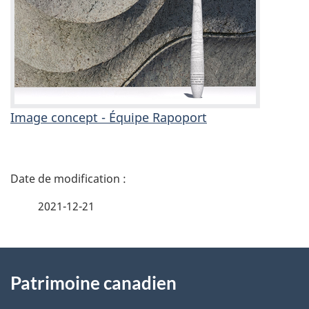
Image concept - Équipe Rapoport
D
é
2021-12-21
t
À
a
Patrimoine canadien
propos
i