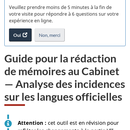
S
Veuillez prendre moins de 5 minutes à la fin de
d
votre visite pour répondre à 6 questions sur votre
expérience en ligne.
si
Oui
accéder
Non,
je
merci
.
w
au
ne
(t
sondage.
veux
Guide pour la rédaction
pas
d
participer
de mémoires au Cabinet
au
sondage
— Analyse des incidences
du
site
sur les langues officielles
web,
Attention :
cet outil est en révision pour