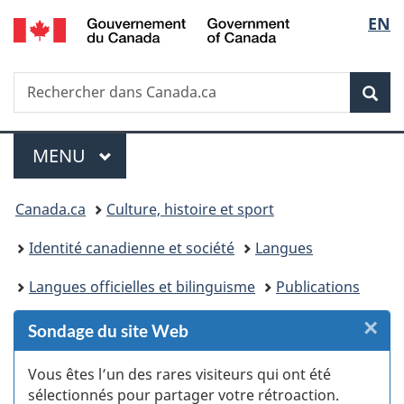
/
Sélec
EN
Passer
Passer
Passer
Passer
Government
au
au
à
à
de
of
Gestionnaire
contenu
«
la
Canada
Recherche
Rechercher
des
principal
Au
version
Rec
la
dans
Invitations
sujet
HTML
Canada.ca
du
simplifiée
langu
Menu
gouvernement
MENU
PRINCIPAL
»
Vous
Canada.ca
Culture, histoire et sport
êtes
Identité canadienne et société
Langues
ici :
Langues officielles et bilinguisme
Publications
×
F
Sondage du site Web
:
Vous êtes l’un des rares visiteurs qui ont été
sélectionnés pour partager votre rétroaction.