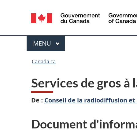
Sélection
de
la
Menu
MENU
PRINCIPAL
langue
Vous
Canada.ca
êtes
Services de gros à 
ici :
De :
Conseil de la radiodiffusion 
Document d'inform