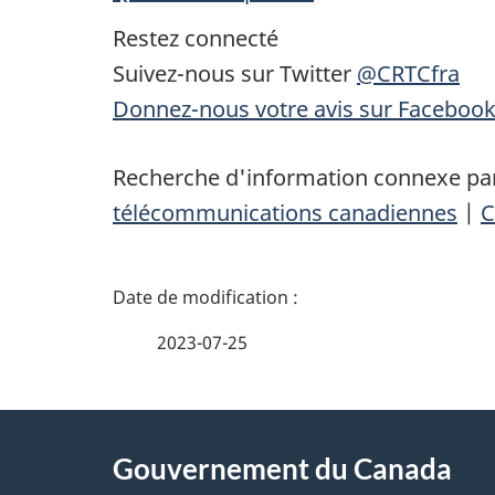
Restez connecté
Suivez-nous sur Twitter
@CRTCfra
Donnez-nous votre avis sur Faceboo
Recherche d'information connexe par
télécommunications canadiennes
|
C
D
é
2023-07-25
t
À
a
Gouvernement du Canada
propos