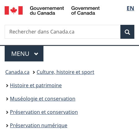
/
Sélec
EN
Passer
Passer
Passer
Government
au
à
à
de
of
contenu
«
la
Canada
Recherche
Rechercher
principal
Au
version
Rec
la
dans
sujet
HTML
Canada.ca
du
simplifiée
langu
Menu
gouvernement
MENU
PRINCIPAL
»
Vous
Canada.ca
Culture, histoire et sport
êtes
Histoire et patrimoine
ici :
Muséologie et conservation
Préservation et conservation
Préservation numérique