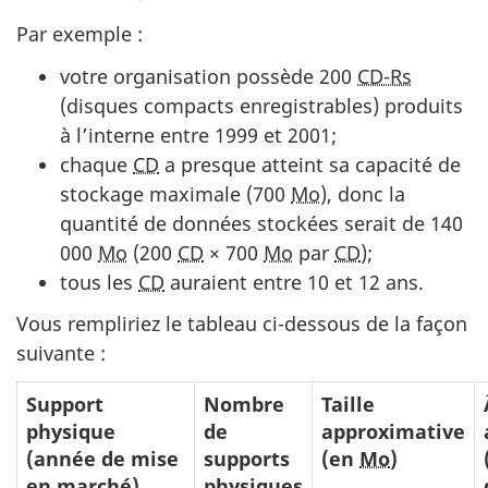
Par exemple :
votre organisation possède 200
CD-Rs
(disques compacts enregistrables) produits
à l’interne entre 1999 et 2001;
chaque
CD
a presque atteint sa capacité de
stockage maximale (700
Mo
), donc la
quantité de données stockées serait de 140
000
Mo
(200
CD
× 700
Mo
par
CD
);
tous les
CD
auraient entre 10 et 12 ans.
Vous rempliriez le tableau ci-dessous de la façon
suivante :
Support
Nombre
Taille
physique
de
approximative
(année de mise
supports
(en
Mo
)
en marché)
physiques