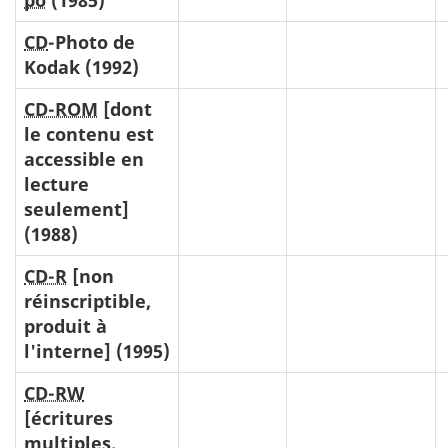
CD
-Photo de
Kodak (1992)
CD-ROM
[dont
le contenu est
accessible en
lecture
seulement]
(1988)
CD-R
[non
réinscriptible,
produit à
l'interne] (1995)
CD-RW
[écritures
multiples,