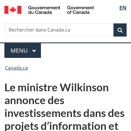
/
Sélec
EN
Passer
Passer
Passer
Government
au
à
à
de
of
contenu
«
la
Canada
Recherche
Rechercher
principal
Au
version
Rec
la
dans
sujet
HTML
Canada.ca
du
simplifiée
langu
Menu
gouvernement
MENU
PRINCIPAL
»
Vous
Canada.ca
êtes
Le ministre Wilkinson
ici :
annonce des
investissements dans des
projets d’information et