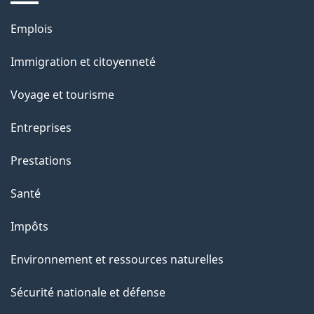
e
l
Thèmes
Emplois
et
a
Immigration et citoyenneté
sujets
p
Voyage et tourisme
a
Entreprises
g
Prestations
e
Santé
Impôts
Environnement et ressources naturelles
Sécurité nationale et défense