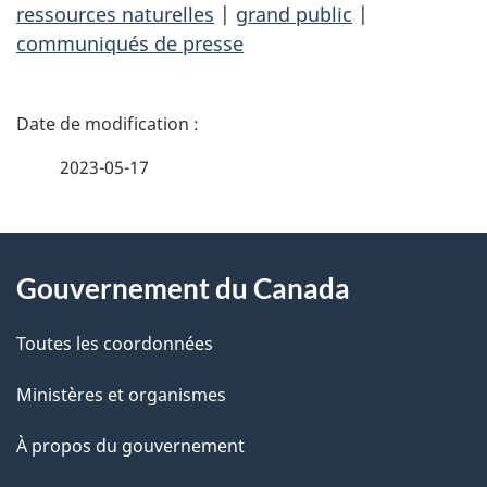
ressources naturelles
|
grand public
|
communiqués de presse
D
é
2023-05-17
t
À
a
Gouvernement du Canada
propos
i
de
l
Toutes les coordonnées
ce
s
Ministères et organismes
site
d
À propos du gouvernement