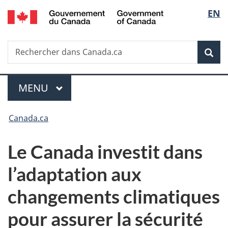
/
Sélec
EN
Passer
Passer
Passer
Government
au
à
à
de
of
contenu
«
la
Canada
Recherche
Rechercher
principal
Au
version
Rec
la
dans
sujet
HTML
Canada.ca
du
simplifiée
langu
Menu
gouvernement
MENU
PRINCIPAL
»
Vous
Canada.ca
êtes
Le Canada investit dans
ici :
l’adaptation aux
changements climatiques
pour assurer la sécurité