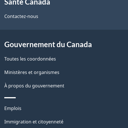
Santé Canada
propos
i
de
l
Contactez-nous
ce
s
site
d
Gouvernement du Canada
e
Toutes les coordonnées
l
Ministères et organismes
a
À propos du gouvernement
p
a
Thèmes
Emplois
g
et
Immigration et citoyenneté
sujets