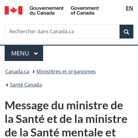
/
Sélec
EN
Passer
Passer
Passer
Government
au
à
à
de
of
contenu
«
la
Canada
Recherche
Rechercher
principal
Au
version
Rec
la
dans
sujet
HTML
Canada.ca
du
simplifiée
langu
Menu
gouvernement
MENU
PRINCIPAL
»
Vous
Canada.ca
Ministères et organismes
êtes
Santé Canada
ici :
Message du ministre de
la Santé et de la ministre
de la Santé mentale et