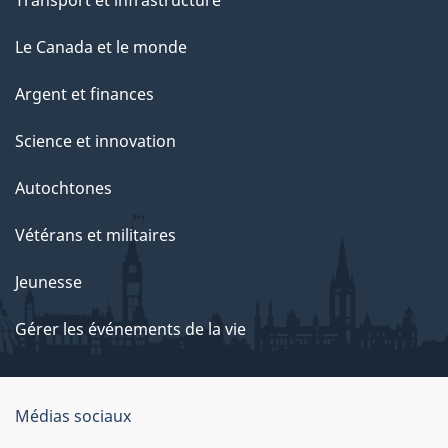
Transport et infrastructure
Le Canada et le monde
Argent et finances
Science et innovation
Autochtones
Vétérans et militaires
Jeunesse
Gérer les événements de la vie
Organisation
Médias sociaux