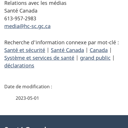
Relations avec les médias
Santé Canada
613-957-2983
media@hc-sc.gc.ca
Recherche d'information connexe par mot-clé :
Santé et sécurité
|
Santé Canada
|
Canada
|
Système et services de santé
|
grand public
|
déclarations
D
é
2023-05-01
t
À
a