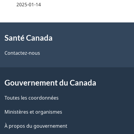
é
2025-01-14
t
À
a
Santé Canada
propos
i
de
l
Contactez-nous
ce
s
site
d
Gouvernement du Canada
e
Toutes les coordonnées
l
Ministères et organismes
a
À propos du gouvernement
p