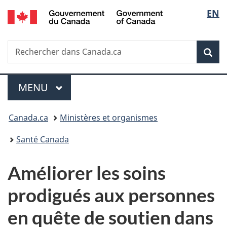
/
Sélec
EN
Passer
Passer
Passer
Government
au
à
à
de
of
contenu
«
la
Canada
Recherche
Rechercher
principal
Au
version
Rec
la
dans
sujet
HTML
Canada.ca
du
simplifiée
langu
Menu
gouvernement
MENU
PRINCIPAL
»
Vous
Canada.ca
Ministères et organismes
êtes
Santé Canada
ici :
Améliorer les soins
prodigués aux personnes
en quête de soutien dans