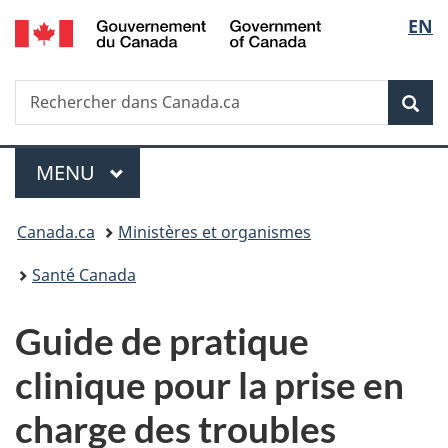
/
Sélec
EN
Passer
Passer
Passer
Government
au
à
à
de
of
contenu
«
la
Canada
Recherche
Rechercher
principal
Au
version
Rec
la
dans
sujet
HTML
Canada.ca
du
simplifiée
langu
Menu
gouvernement
MENU
PRINCIPAL
»
Vous
Canada.ca
Ministères et organismes
êtes
Santé Canada
ici :
Guide de pratique
clinique pour la prise en
charge des troubles