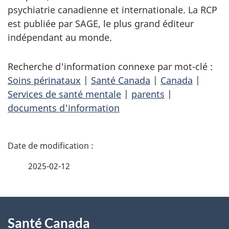
psychiatrie canadienne et internationale. La RCP
est publiée par SAGE, le plus grand éditeur
indépendant au monde.
Recherche d'information connexe par mot-clé :
Soins périnataux
|
Santé Canada
|
Canada
|
Services de santé mentale
|
parents
|
documents d'information
D
é
2025-02-12
t
À
a
Santé Canada