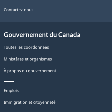
propos
i
de
l
Contactez-nous
ce
s
site
d
Gouvernement du Canada
e
Toutes les coordonnées
l
Ministères et organismes
a
À propos du gouvernement
p
a
Thèmes
Emplois
g
et
Immigration et citoyenneté
sujets
e