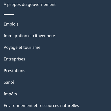
À propos du gouvernement
p
a
Thèmes
Emplois
g
et
Immigration et citoyenneté
sujets
e
Voyage et tourisme
Entreprises
Prestations
Santé
Impôts
Environnement et ressources naturelles