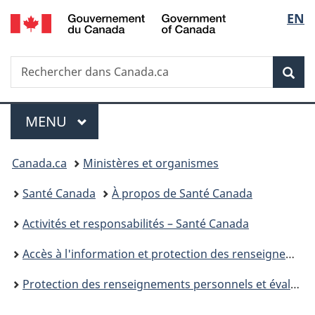
/
Sélec
EN
Passer
Passer
Passer
Government
au
à
à
de
of
contenu
«
la
Canada
Recherche
Rechercher
principal
Au
version
Rec
la
dans
sujet
HTML
Canada.ca
du
simplifiée
langu
Menu
gouvernement
MENU
PRINCIPAL
»
Vous
Canada.ca
Ministères et organismes
êtes
Santé Canada
À propos de Santé Canada
ici :
Activités et responsabilités – Santé Canada
Accès à l'information et protection des renseignements personnels
Protection des renseignements personnels et évaluations des facteurs relatifs à la vie privée – Santé Canada