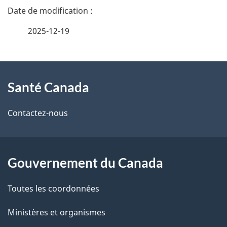
D
é
2025-12-19
t
À
a
Santé Canada
propos
i
de
l
Contactez-nous
ce
s
site
d
Gouvernement du Canada
e
Toutes les coordonnées
l
Ministères et organismes
a