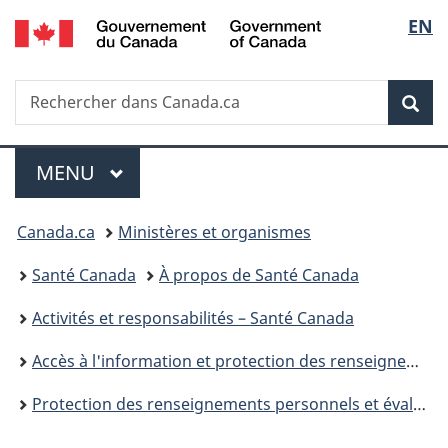
/
Sélec
EN
Passer
Passer
Passer
Government
au
à
à
de
of
contenu
«
la
Canada
Recherche
Rechercher
principal
Au
version
Rec
la
dans
sujet
HTML
Canada.ca
du
simplifiée
langu
Menu
gouvernement
MENU
PRINCIPAL
»
Vous
Canada.ca
Ministères et organismes
êtes
Santé Canada
À propos de Santé Canada
ici :
Activités et responsabilités – Santé Canada
Accès à l'information et protection des renseignements personnels
Protection des renseignements personnels et évaluations des facteurs relatifs à la vie privée – Santé Canada