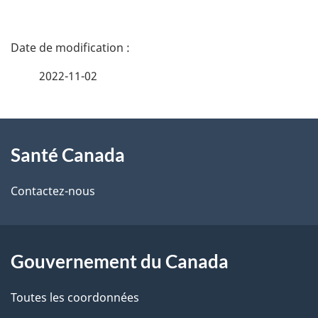
D
é
2022-11-02
t
À
a
Santé Canada
propos
i
de
l
Contactez-nous
ce
s
site
d
Gouvernement du Canada
e
Toutes les coordonnées
l