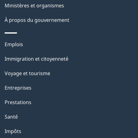
Ministères et organismes
a
À propos du gouvernement
p
a
Thèmes
Emplois
g
et
Immigration et citoyenneté
sujets
e
Voyage et tourisme
Entreprises
Prestations
Santé
Impôts