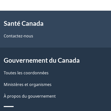
t
À
a
Santé Canada
propos
i
de
l
Contactez-nous
ce
s
site
d
Gouvernement du Canada
e
Toutes les coordonnées
l
Ministères et organismes
a
À propos du gouvernement
p