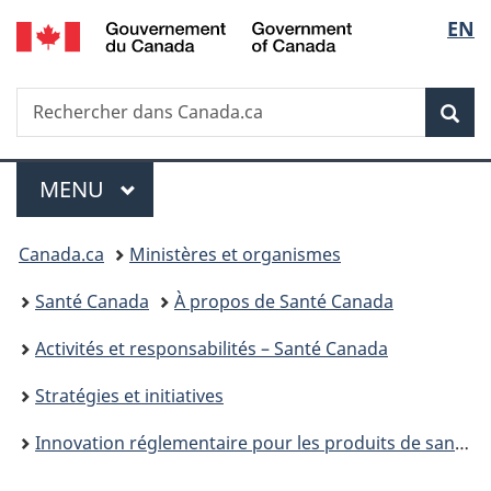
/
Sélec
EN
Passer
Passer
Passer
Government
au
à
à
de
of
contenu
«
la
Canada
Recherche
Rechercher
principal
Au
version
Rec
la
dans
sujet
HTML
Canada.ca
du
simplifiée
langu
Menu
gouvernement
MENU
PRINCIPAL
»
Vous
Canada.ca
Ministères et organismes
êtes
Santé Canada
À propos de Santé Canada
ici :
Activités et responsabilités – Santé Canada
Stratégies et initiatives
Innovation réglementaire pour les produits de santé : Aperçu