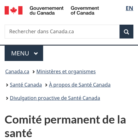
/
Sélec
EN
Passer
Passer
Passer
Government
au
à
à
de
of
contenu
«
la
Canada
Recherche
Rechercher
principal
Au
version
Rec
la
dans
sujet
HTML
Canada.ca
du
simplifiée
langu
Menu
gouvernement
MENU
PRINCIPAL
»
Vous
Canada.ca
Ministères et organismes
êtes
Santé Canada
À propos de Santé Canada
ici :
Divulgation proactive de Santé Canada
Comité permanent de la
santé