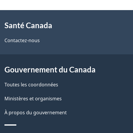
t
À
a
Santé Canada
propos
i
de
l
Contactez-nous
ce
s
site
d
Gouvernement du Canada
e
Toutes les coordonnées
l
Ministères et organismes
a
À propos du gouvernement
p
a