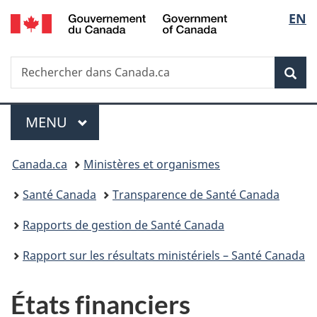
/
Sélec
EN
Passer
Passer
Passer
Government
au
à
à
de
of
contenu
«
la
Canada
Recherche
Rechercher
principal
Au
version
Rec
la
dans
sujet
HTML
Canada.ca
du
simplifiée
langu
Menu
gouvernement
MENU
PRINCIPAL
»
Vous
Canada.ca
Ministères et organismes
êtes
Santé Canada
Transparence de Santé Canada
ici :
Rapports de gestion de Santé Canada
Rapport sur les résultats ministériels – Santé Canada
États financiers