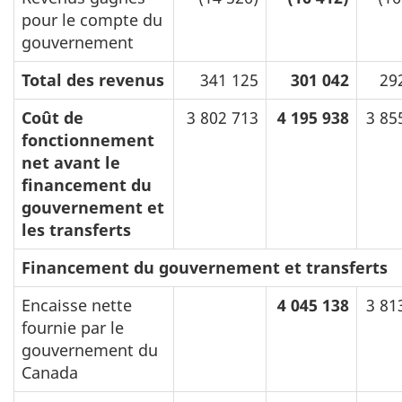
pour le compte du
gouvernement
Total des revenus
341 125
301 042
29
Coût de
3 802 713
4 195 938
3 85
fonctionnement
net avant le
financement du
gouvernement et
les transferts
Financement du gouvernement et transferts
Encaisse nette
4 045 138
3 81
fournie par le
gouvernement du
Canada