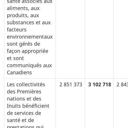
santé associés aux
aliments, aux
produits, aux
substances et aux
facteurs
environnementaux
sont gérés de
façon appropriée
et sont
communiqués aux
Canadiens
Les collectivités
2 851 373
3 102 718
2 84
des Premières
nations et des
Inuits bénéficient
de services de
santé et de
prestations qui