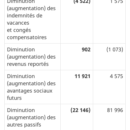
Diminution
(4 522)
1 575
(augmentation) des
indemnités de
vacances
et congés
compensatoires
Diminution
902
(1 073)
(augmentation) des
revenus reportés
Diminution
11 921
4 575
(augmentation) des
avantages sociaux
futurs
Diminution
(22 146)
81 996
(augmentation) des
autres passifs