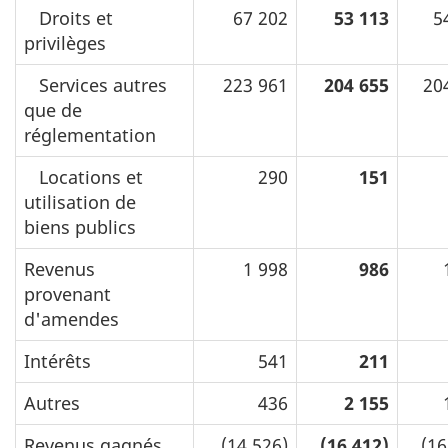
Droits et
67 202
53 113
5
privilèges
Services autres
223 961
204 655
20
que de
réglementation
Locations et
290
151
utilisation de
biens publics
Revenus
1 998
986
provenant
d'amendes
Intérêts
541
211
Autres
436
2 155
Revenus gagnés
(14 526)
(16 412)
(16