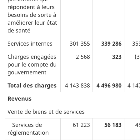
répondent à leurs
besoins de sorte à
améliorer leur état
de santé
Services internes
301 355
339 286
35
Charges engagées
2 568
323
(3
pour le compte du
gouvernement
Total des charges
4 143 838
4 496 980
4 14
Revenus
Vente de biens et de services
Services de
61 223
56 183
4
réglementation