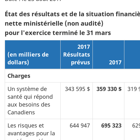
État des résultats et de la situation financi
nette ministérielle (non audité)
pour l'exercice terminé le 31 mars
2017
(en milliers de
Résultats
dollars)
prévus
2017
Charges
Un système de
343 595 $
359 330 $
319 
santé qui répond
aux besoins des
Canadiens
Les risques et
644 947
695 323
62
avantages pour la