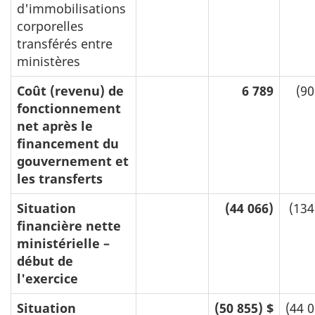
d'immobilisations
corporelles
transférés entre
ministères
Coût (revenu) de
6 789
(90
fonctionnement
net après le
financement du
gouvernement et
les transferts
Situation
(44 066)
(134
financière nette
ministérielle –
début de
l'exercice
Situation
(50 855) $
(44 0