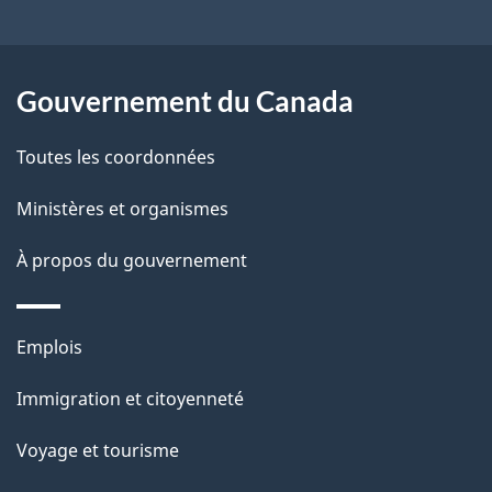
ce
s
site
d
Gouvernement du Canada
e
Toutes les coordonnées
l
Ministères et organismes
a
À propos du gouvernement
p
a
Thèmes
Emplois
g
et
Immigration et citoyenneté
sujets
e
Voyage et tourisme