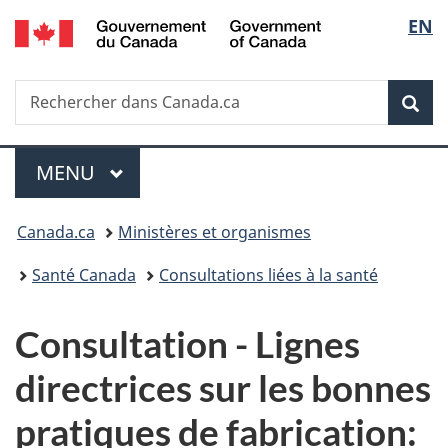
/
Sélec
EN
Passer
Passer
Passer
Government
au
à
à
de
of
contenu
«
la
Canada
Recherche
Rechercher
principal
Au
version
Rec
la
dans
sujet
HTML
Canada.ca
du
simplifiée
langu
Menu
gouvernement
MENU
PRINCIPAL
»
Vous
Canada.ca
Ministères et organismes
êtes
Santé Canada
Consultations liées à la santé
ici :
Consultation - Lignes
directrices sur les bonnes
pratiques de fabrication: