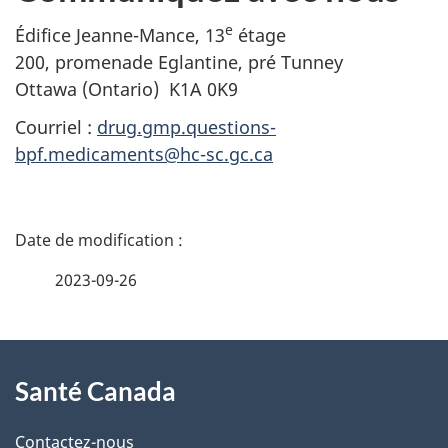
e
Édifice Jeanne-Mance, 13
étage
200, promenade Eglantine, pré Tunney
Ottawa (Ontario) K1A 0K9
Courriel :
drug.gmp.questions-
bpf.medicaments@hc-sc.gc.ca
D
é
2023-09-26
t
À
a
Santé Canada
propos
i
de
l
Contactez-nous