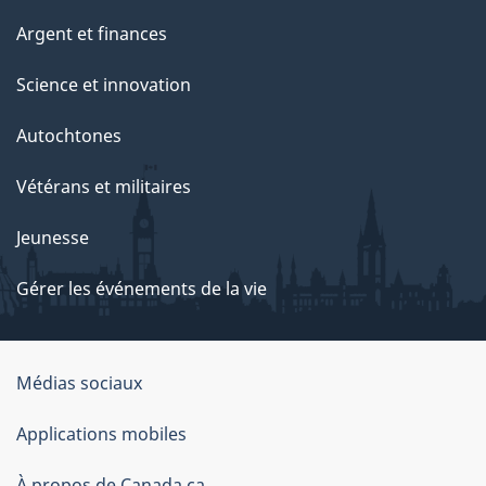
Argent et finances
Science et innovation
Autochtones
Vétérans et militaires
Jeunesse
Gérer les événements de la vie
Organisation
Médias sociaux
du
Applications mobiles
gouvernement
À propos de Canada.ca