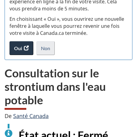
expérience en ligne à la fin de votre visite. Cela
vous prendra moins de 5 minutes.
si
En choisissant « Oui », vous ouvrirez une nouvelle
w
fenêtre à laquelle vous pourrez revenir une fois
votre visite à Canada.ca terminée.
(t
Oui
accéder
Non
d
au
je
.
sondage.
ne
Consultation sur le
veux
pas
strontium dans l'eau
participer
au
potable
sondage
du
site
De
Santé Canada
web,
État actuel : Fermé