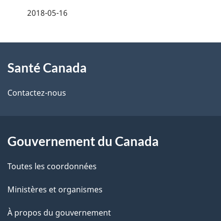
é
2018-05-16
t
À
a
Santé Canada
propos
i
de
l
Contactez-nous
ce
s
site
d
Gouvernement du Canada
e
Toutes les coordonnées
l
Ministères et organismes
a
À propos du gouvernement