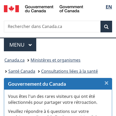
/
Sélec
EN
Passer
Passer
Passer
Passer
Government
au
au
à
à
de
of
Gestionnaire
contenu
«
la
Canada
Recherche
Rechercher
des
principal
Au
version
Rec
la
dans
Invitations
sujet
HTML
Canada.ca
du
simplifiée
langu
Menu
gouvernement
MENU
PRINCIPAL
»
Vous
Canada.ca
Ministères et organismes
êtes
Santé Canada
Consultations liées à la santé
ici :
×
F
Gouvernement du Canada
:
Vous êtes l’un des rares visiteurs qui ont été
sélectionnés pour partager votre rétroaction.
S
Veuillez répondre à 6 questions sur votre
d