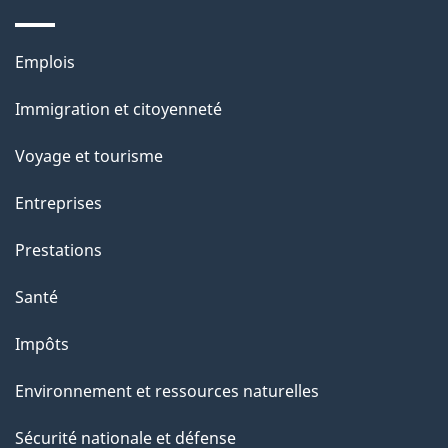
p
a
Thèmes
Emplois
g
et
Immigration et citoyenneté
sujets
e
Voyage et tourisme
Entreprises
Prestations
Santé
Impôts
Environnement et ressources naturelles
Sécurité nationale et défense