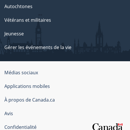
Autochtones
Vétérans et militaires
Jeunesse
Gérer les événements de la vie
Organisation
Médias sociaux
du
Applications mobiles
gouvernement
du
À propos de Canada.ca
Canada
Avis
Confidentialité