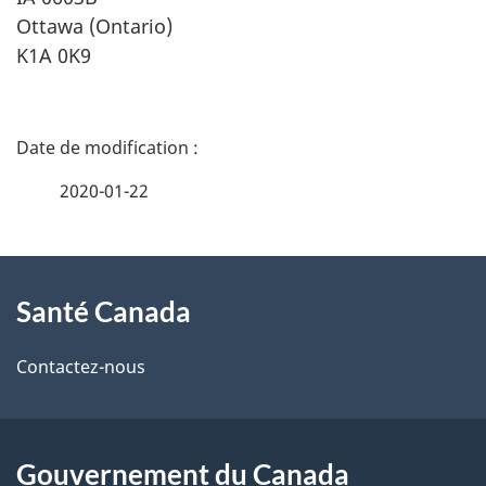
Ottawa (Ontario)
K1A 0K9
D
é
2020-01-22
t
À
a
Santé Canada
propos
i
de
l
Contactez-nous
ce
s
site
d
Gouvernement du Canada