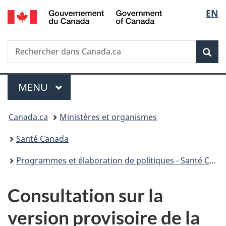
/
Sélec
EN
Passer
Passer
Passer
Government
au
à
à
de
of
contenu
«
la
Canada
Recherche
Rechercher
principal
Au
version
Rec
la
dans
sujet
HTML
Canada.ca
du
simplifiée
langu
Menu
gouvernement
MENU
PRINCIPAL
»
Vous
Canada.ca
Ministères et organismes
êtes
Santé Canada
ici :
Programmes et élaboration de politiques - Santé Canada
Consultation sur la
version provisoire de la