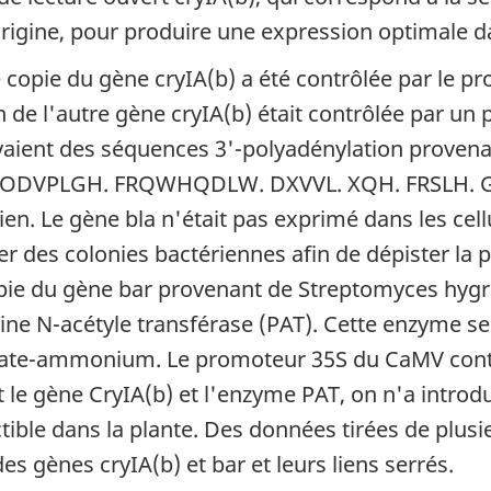
origine, pour produire une expression optimale da
e copie du gène cryIA(b) a été contrôlée par le 
de l'autre gène cryIA(b) était contrôlée par un 
aient des séquences 3'-polyadénylation provenant
 SODVPLGH. FRQWHQDLW. DXVVL. XQH. FRSLH. GH
n. Le gène bla n'était pas exprimé dans les cellul
ser des colonies bactériennes afin de dépister la
ie du gène bar provenant de Streptomyces hygro
ine N-acétyle transférase (PAT). Cette enzyme se
sinate-ammonium. Le promoteur 35S du CaMV contr
le gène CryIA(b) et l'enzyme PAT, on n'a introd
ble dans la plante. Des données tirées de plusi
es gènes cryIA(b) et bar et leurs liens serrés.