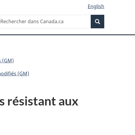
English
Recherche
echercher
Recherche
ans
anada.ca
s (GM)
modifiés (GM)
s résistant aux