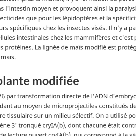
 l'intestin moyen et provoquent ainsi la paralysie
ticides que pour les lépidoptères et la spécificit
rs spécifiques chez les insectes visés. Il n'y a 
ellules intestinales chez les mammifères et c'est 
 protéines. La lignée de maïs modifié est protég
 maïs.
 plante modifiée
176 par transformation directe de l'ADN d'embry
nt au moyen de microprojectiles constitués de
re tissulaire sur un milieu sélectif. On a utilisé
ène 3' tronqué cryIA(b), dont chacune était cont
de lecture ouvert cryIA(b), qui correspond à la 