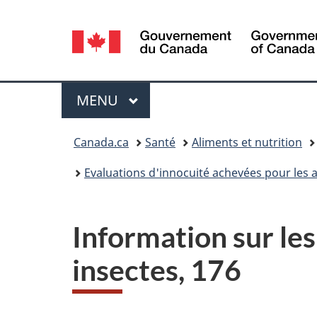
Sélection
de
la
Menu
MENU
PRINCIPAL
langue
Vous
Canada.ca
Santé
Aliments et nutrition
êtes
Evaluations d'innocuité achevées pour les
ici :
Information sur les
insectes, 176