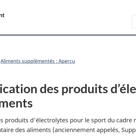
Passer
Passer
Passer
au
à
à
/
R
contenu
«
la
Government
d
principal
Au
version
of
C
sujet
HTML
Canada
du
simplifiée
gouvernement
»
Aliments supplémentés : Aperçu
fication des produits d’él
iments
 produits d'électrolytes pour le sport du cadre
ntaire des aliments (anciennement appelés, Suppl