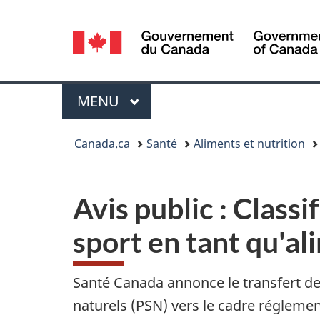
Sélection
de
la
Menu
MENU
PRINCIPAL
langue
Vous
Canada.ca
Santé
Aliments et nutrition
êtes
ici :
Avis public : Classi
sport en tant qu'al
Santé Canada annonce le transfert des
naturels (PSN) vers le cadre régleme