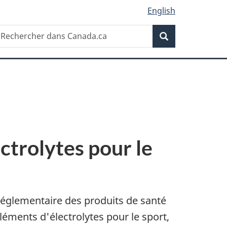
English
Recherche
echercher
Recherche
ans
anada.ca
ectrolytes pour le
 réglementaire des produits de santé
éments d'électrolytes pour le sport,