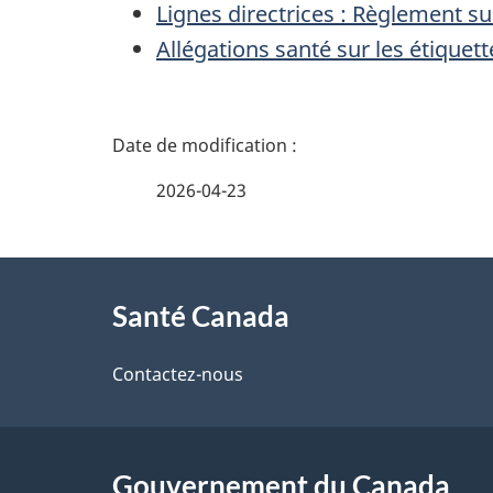
Lignes directrices : Règlement s
Allégations santé sur les étiquet
D
é
2026-04-23
t
À
a
Santé Canada
propos
i
de
Contactez-nous
l
ce
s
site
Gouvernement du Canada