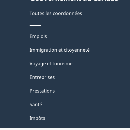
d
e
Toutes les coordonnées
l
Thèmes
Emplois
a
et
Immigration et citoyenneté
p
sujets
Voyage et tourisme
a
Entreprises
g
Prestations
e
Santé
Impôts