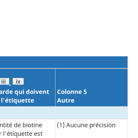
Note de bas de page
iii
Note de bas de page
iv
,
arde qui doivent
Colonne 5
 l'étiquette
Autre
antité de biotine
(1) Aucune précision
 l'étiquette est