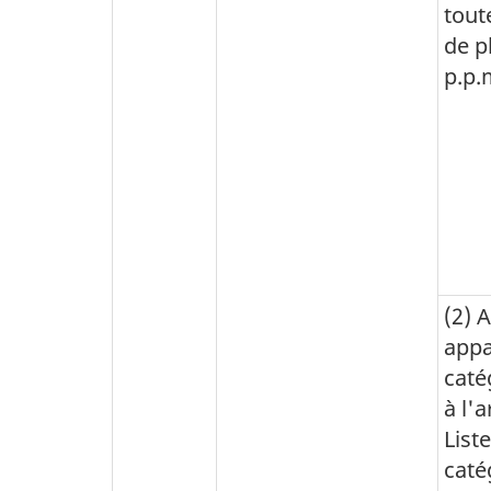
tout
de p
p.p.
(2) 
appa
caté
à l'a
List
caté