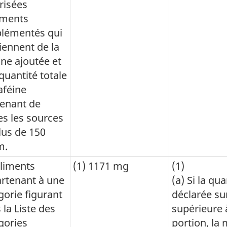
risées
iments
lémentés qui
iennent de la
ine ajoutée et
quantité totale
aféine
enant de
es les sources
lus de 150
m.
Aliments
(1) 1171 mg
(1)
rtenant à une
(a) Si la qu
gorie figurant
déclarée sur
 la Liste des
supérieure 
gories
portion, la