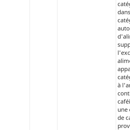
caté
dans
caté
auto
d'al
supp
l'ex
alim
appa
caté
à l'a
cont
café
une 
de c
prov