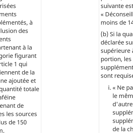
risées
suivante est
iments
« Déconseil
lémentés, à
moins de 14
clusion des
(b) Si la qu
ents
déclarée sur
rtenant à la
supérieure 
gorie figurant
portion, le
rticle 1 qui
supplément
iennent de la
sont requise
ine ajoutée et
« Ne p
quantité totale
le mêm
aféine
d'autre
enant de
supplé
es les sources
supplé
lus de 150
de la c
m.