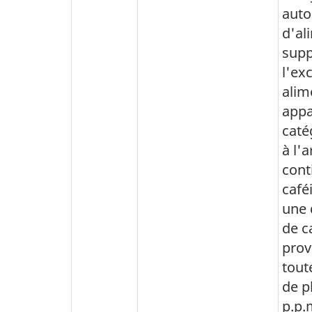
auto
d'al
supp
l'ex
alim
appa
caté
à l'a
cont
café
une 
de c
prov
tout
de p
p.p.