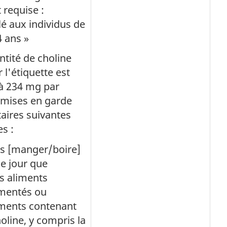
 requise :
lé aux individus de
 ans »
antité de choline
 l'étiquette est
à 234 mg par
s mises en garde
aires suivantes
s :
as [manger/boire]
e jour que
s aliments
mentés ou
ments contenant
holine, y compris la