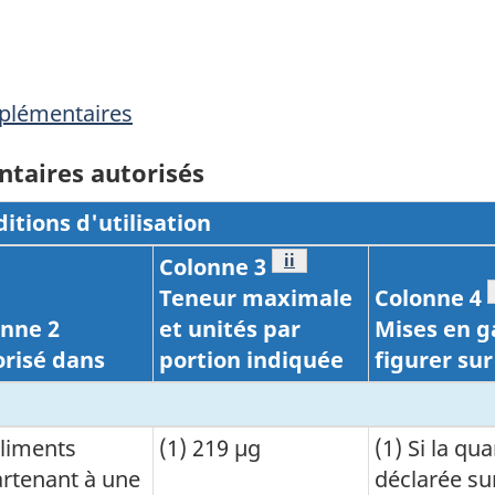
pplémentaires
ntaires autorisés
itions d'utilisation
Note de bas de page
ii
Colonne 3
Teneur maximale
Colonne 4
age
onne 2
et unités par
Mises en g
risé dans
portion indiquée
figurer sur
Aliments
(1) 219 µg
(1) Si la qu
rtenant à une
déclarée sur