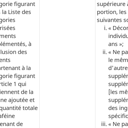
gorie figurant
supérieure 
 la Liste des
portion, le
gories
suivantes s
risées
« Décon
iments
individ
lémentés, à
ans »;
clusion des
« Ne p
ents
le mêm
rtenant à la
d'autre
gorie figurant
supplé
rticle 1 qui
supplé
iennent de la
[les m
ine ajoutée et
supplé
quantité totale
des ing
aféine
spécifi
enant de
« Ne p