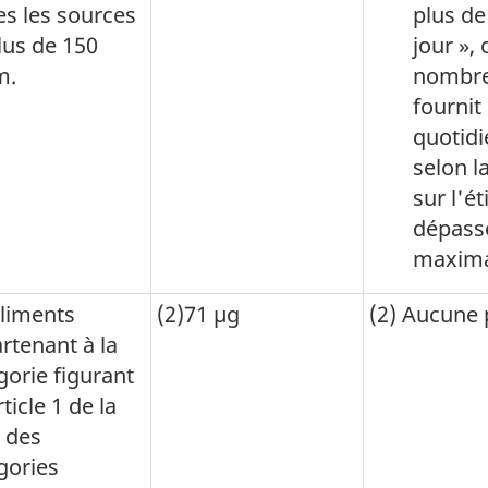
es les sources
plus de
lus de 150
jour »,
m.
nombre
fournit
quotidi
selon l
sur l'ét
dépasse
maxima
Aliments
(2)71 µg
(2) Aucune 
rtenant à la
gorie figurant
rticle 1 de la
e des
gories