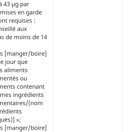
à 43 µg par
s mises en garde
ont requises :
seillé aux
us de moins de 14
as [manger/boire]
e jour que
s aliments
mentés ou
ments contenant
êmes ingrédients
mentaires/(nom
rédients
ques)] »;
as [manger/boire]