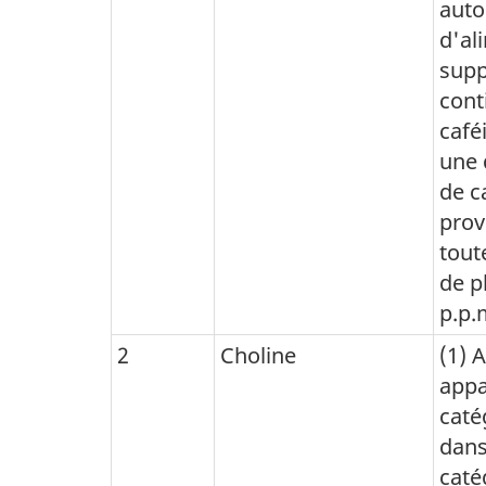
auto
d'al
supp
cont
café
une 
de c
prov
tout
de p
p.p.
2
Choline
(1) 
appa
caté
dans
caté