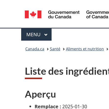
Sélection
de
la
Menu
MENU
PRINCIPAL
langue
Vous
Canada.ca
Santé
Aliments et nutrition
êtes
ici :
Liste des ingrédie
Aperçu
Remplace :
2025-01-30