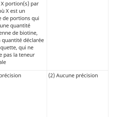
 X portion(s) par
 où X est un
 de portions qui
 une quantité
enne de biotine,
a quantité déclarée
iquette, qui ne
 pas la teneur
le
précision
(2) Aucune précision