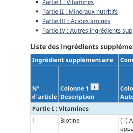
Partie I : Vitamines
Partie II : Minéraux nutritifs
Partie III : Acides aminés
Partie IV : Autres ingrédients su
Liste des ingrédients suppléme
Ingrédient supplémentaire
Cond
Note de bas de p
i
N°
Colonne 1
Col
d'article
Description
Auto
Partie I : Vitamines
1
Biotine
(1) 
appa