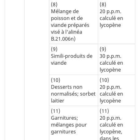
(8)
(8)
Mélange de
20 p.p.m.
poisson et de
calculé en
viande préparés
lycopène
visé à l'alinéa
B.21.006n)
(9)
(9)
Simili-produits de
30 p.p.m.
viande
calculé en
lycopène
(10)
(10)
Desserts non
20 p.p.m.
normalisés; sorbet
calculé en
laitier
lycopène
(11)
(11)
Garnitures;
20 p.p.m.
mélanges pour
calculé en
garnitures
lycopène,
dans les