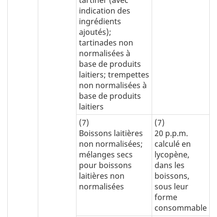
tartiner (avec
indication des
ingrédients
ajoutés);
tartinades non
normalisées à
base de produits
laitiers; trempettes
non normalisées à
base de produits
laitiers
(7)
(7)
Boissons laitières
20 p.p.m.
non normalisées;
calculé en
mélanges secs
lycopène,
pour boissons
dans les
laitières non
boissons,
normalisées
sous leur
forme
consommable