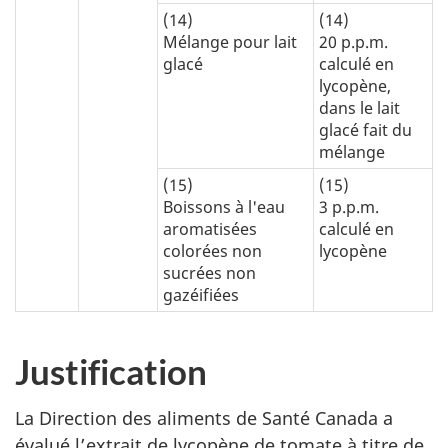
(14)
(14)
Mélange pour lait
20 p.p.m.
glacé
calculé en
lycopène,
dans le lait
glacé fait du
mélange
(15)
(15)
Boissons à l'eau
3 p.p.m.
aromatisées
calculé en
colorées non
lycopène
sucrées non
gazéifiées
Justification
La Direction des aliments de Santé Canada a
évalué l’extrait de lycopène de tomate à titre de