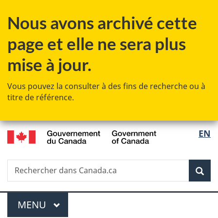
Passer
Passer
Passer
Passer
Nous avons archivé cette
au
au
à
à
Gestionnaire
contenu
«
la
page et elle ne sera plus
des
principal
Au
version
Invitations
sujet
HTML
mise à jour.
du
simplifiée
gouvernement
Vous pouvez la consulter à des fins de recherche ou à
»
titre de référence.
/
Sélec
EN
Government
de
of
Canada
Recherche
Rechercher
Rec
la
dans
Canada.ca
langu
Menu
MENU
PRINCIPAL