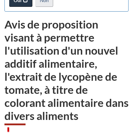
Oui
accéder
Non
d
au
je
.
sondage.
ne
Avis de proposition
veux
pas
visant à permettre
participer
au
l'utilisation d'un nouvel
sondage
du
additif alimentaire,
site
web,
l'extrait de lycopène de
tomate, à titre de
colorant alimentaire dans
divers aliments