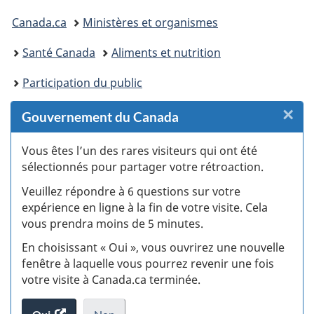
Vous
Canada.ca
Ministères et organismes
êtes
Santé Canada
Aliments et nutrition
ici :
Participation du public
×
F
Gouvernement du Canada
:
Vous êtes l’un des rares visiteurs qui ont été
sélectionnés pour partager votre rétroaction.
S
Veuillez répondre à 6 questions sur votre
d
expérience en ligne à la fin de votre visite. Cela
vous prendra moins de 5 minutes.
si
En choisissant « Oui », vous ouvrirez une nouvelle
w
fenêtre à laquelle vous pourrez revenir une fois
votre visite à Canada.ca terminée.
(t