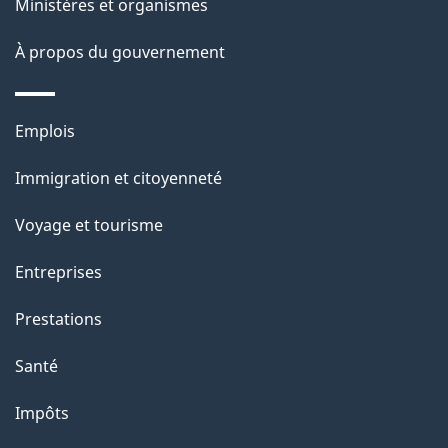
Ministères et organismes
a
À propos du gouvernement
p
a
Thèmes
Emplois
g
et
Immigration et citoyenneté
sujets
e
Voyage et tourisme
Entreprises
Prestations
Santé
Impôts