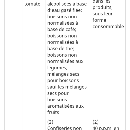
dans les
tomate
alcoolisées à base
produits,
d’eau gazéifiée;
sous leur
boissons non
forme
normalisées à
consommable
base de café;
boissons non
normalisées à
base de thé;
boissons non
normalisées aux
légumes;
mélanges secs
pour boissons
sauf les mélanges
secs pour
boissons
aromatisées aux
fruits
(2)
(2)
Confiseries non
40 p.p.m. en