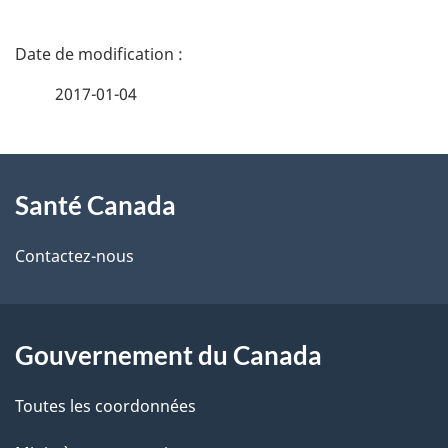
D
é
2017-01-04
t
À
a
Santé Canada
propos
i
de
l
Contactez-nous
ce
s
site
d
Gouvernement du Canada
e
Toutes les coordonnées
l