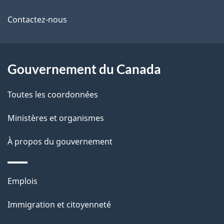
propos
i
de
l
Contactez-nous
ce
s
site
d
Gouvernement du Canada
e
Toutes les coordonnées
l
Ministères et organismes
a
À propos du gouvernement
p
a
Thèmes
Emplois
g
et
Immigration et citoyenneté
sujets
e