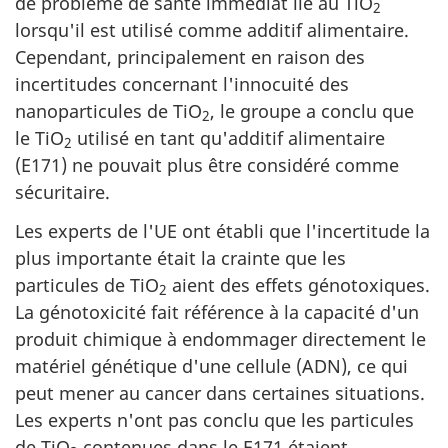
de problème de santé immédiat lié au TiO
2
lorsqu'il est utilisé comme additif alimentaire.
Cependant, principalement en raison des
incertitudes concernant l'innocuité des
nanoparticules de TiO
, le groupe a conclu que
2
le TiO
utilisé en tant qu'additif alimentaire
2
(E171) ne pouvait plus être considéré comme
sécuritaire.
Les experts de l'UE ont établi que l'incertitude la
plus importante était la crainte que les
particules de TiO
aient des effets génotoxiques.
2
La génotoxicité fait référence à la capacité d'un
produit chimique à endommager directement le
matériel génétique d'une cellule (ADN), ce qui
peut mener au cancer dans certaines situations.
Les experts n'ont pas conclu que les particules
de TiO
contenues dans le E171 étaient