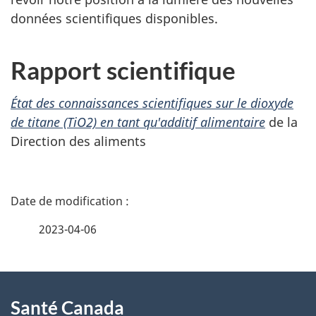
données scientifiques disponibles.
Rapport scientifique
État des connaissances scientifiques sur le dioxyde
de titane (TiO2) en tant qu'additif alimentaire
de la
Direction des aliments
D
é
2023-04-06
t
À
a
Santé Canada