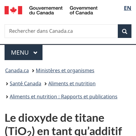
/
Sélec
EN
Passer
Passer
Passer
Government
au
à
à
de
of
contenu
«
la
Canada
Recherche
Rechercher
principal
Au
version
Rec
la
dans
sujet
HTML
Canada.ca
du
simplifiée
langu
Menu
gouvernement
MENU
PRINCIPAL
»
Vous
Canada.ca
Ministères et organismes
êtes
Santé Canada
Aliments et nutrition
ici :
Aliments et nutrition : Rapports et publications
Le dioxyde de titane
(TiO
) en tant qu’additif
2