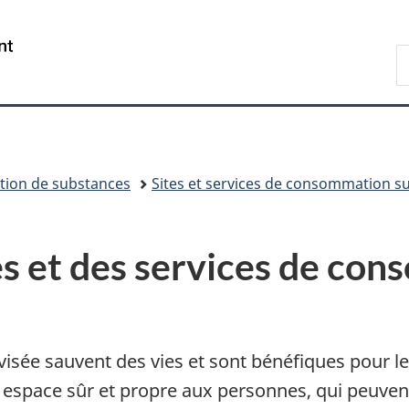
Passer
Passer
Passer
au
à
à
/
R
contenu
«
la
Government
d
principal
Au
version
of
C
sujet
HTML
Canada
du
simplifiée
gouvernement
»
ion de substances
Sites et services de consommation s
tes et des services de co
ée sauvent des vies et sont bénéfiques pour les c
espace sûr et propre aux personnes, qui peuvent