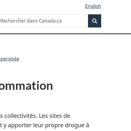
English
Recherche
echercher
Recherche
ans
anada.ca
upervisée
nsommation
ollectivités. Les sites de
 y apporter leur propre drogue à