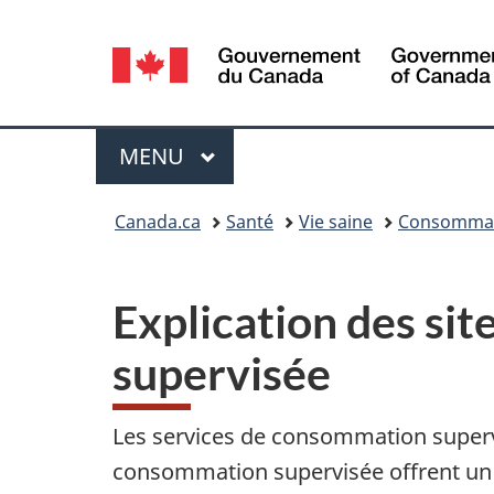
Sélection
de
la
Menu
MENU
PRINCIPAL
langue
Vous
Canada.ca
Santé
Vie saine
Consommat
êtes
ici :
Explication des si
supervisée
Les services de consommation supervis
consommation supervisée offrent un 