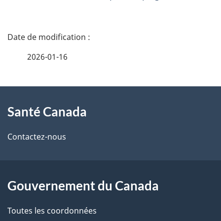
D
é
2026-01-16
t
À
a
Santé Canada
propos
i
de
l
Contactez-nous
ce
s
site
d
Gouvernement du Canada
e
Toutes les coordonnées