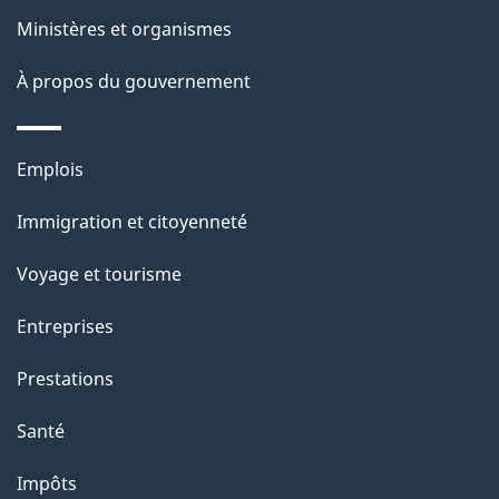
l
Ministères et organismes
a
À propos du gouvernement
p
a
Thèmes
Emplois
g
et
Immigration et citoyenneté
sujets
e
Voyage et tourisme
Entreprises
Prestations
Santé
Impôts