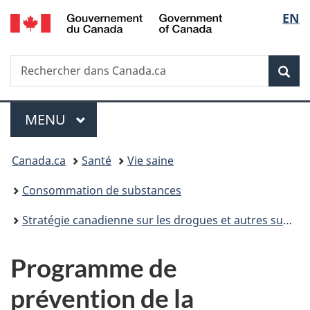
/
Sélec
EN
Passer
Passer
Passer
Government
au
à
à
de
of
contenu
«
la
Canada
Recherche
Rechercher
principal
Au
version
Rec
la
dans
sujet
HTML
Canada.ca
du
simplifiée
langu
Menu
gouvernement
MENU
PRINCIPAL
»
Vous
Canada.ca
Santé
Vie saine
êtes
Consommation de substances
ici :
Stratégie canadienne sur les drogues et autres substances : Aperçu
Programme de
prévention de la