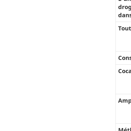
drog
dans
Tou
Cons
Coca
Amp
Mét