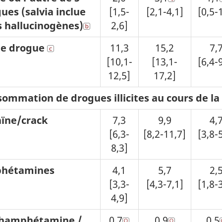
ues (salvia inclue
[1,5-
[2,1-4,1]
[0,5-
 hallucinogènes)
2,6]
te drogue
11,3
15,2
7,
[10,1-
[13,1-
[6,4-
12,5]
17,2]
ommation de drogues illicites au cours de la 
ïne/crack
7,3
9,9
4,
[6,3-
[8,2-11,7]
[3,8-
8,3]
hétamines
4,1
5,7
2,
[3,3-
[4,3-7,1]
[1,8-
4,9]
hamphétamine /
0,7
0,9
0,5