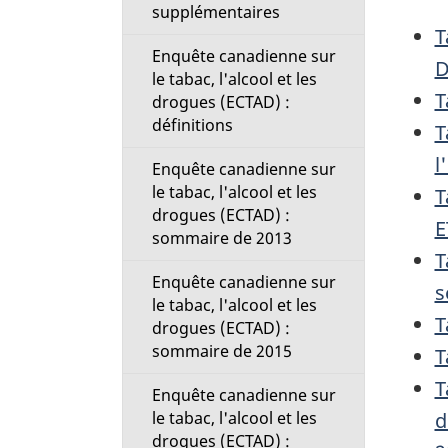
supplémentaires
i
T
Enquête canadienne sur
o
D
le tabac, l'alcool et les
T
drogues (ECTAD) :
n
définitions
T
M
l
Enquête canadienne sur
le tabac, l'alcool et les
T
e
drogues (ECTAD) :
E
sommaire de 2013
n
T
Enquête canadienne sur
s
u
le tabac, l'alcool et les
T
drogues (ECTAD) :
sommaire de 2015
T
T
Enquête canadienne sur
d
le tabac, l'alcool et les
drogues (ECTAD) :