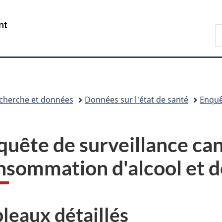
Passer
Passer
Passer
Passer
au
à
au
à
/
R
contenu
«
menu
la
Government
d
principal
Au
de
version
of
C
sujet
la
HTML
Canada
du
section
simplifiée
gouvernement
»
recherche et données
Données sur l'état de santé
Enquê
quête de surveillance ca
nsommation d'alcool et d
leaux détaillés