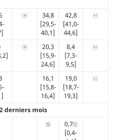
5
34,8
42,8
4-
[29,5-
[41,0-
7]
40,1]
44,6]
0
20,3
8,4
8,2]
[15,9-
[7,3-
24,6]
9,5]
8
16,1
19,0
5-
[15,8-
[18,7-
1]
16,4]
19,3]
2 derniers mois
0,7
[0,4-