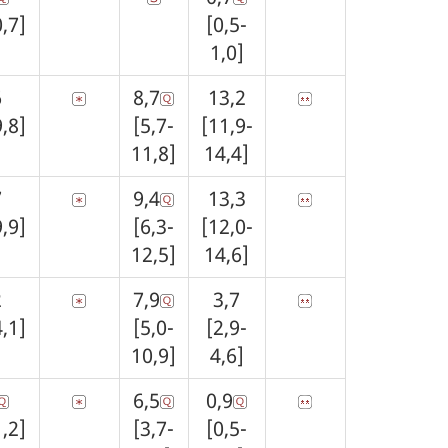
0,7]
[0,5-
1,0]
6
8,7
13,2
9,8]
[5,7-
[11,9-
11,8]
14,4]
7
9,4
13,3
9,9]
[6,3-
[12,0-
12,5]
14,6]
2
7,9
3,7
4,1]
[5,0-
[2,9-
10,9]
4,6]
6,5
0,9
1,2]
[3,7-
[0,5-