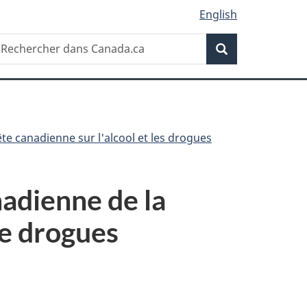
English
Recherche
echercher
Recherche
ans
anada.ca
te canadienne sur l'alcool et les drogues
nadienne de la
e drogues