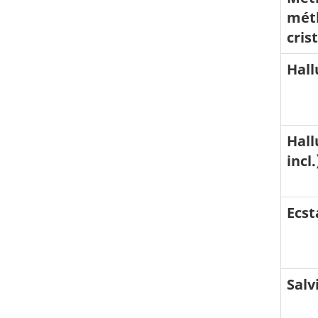
mét
cris
Hall
Hall
incl.
Ecst
Salv