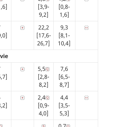
1,6]
[3,9-
[0,8-
9,2]
1,6]
7
22,2
9,3
9,0]
[17,6-
[8,1-
26,7]
10,4]
vie
7
5,5
7,6
5,7]
[2,8-
[6,5-
8,2]
8,7]
5
2,4
4,4
3,2]
[0,9-
[3,5-
4,0]
5,3]
0,7