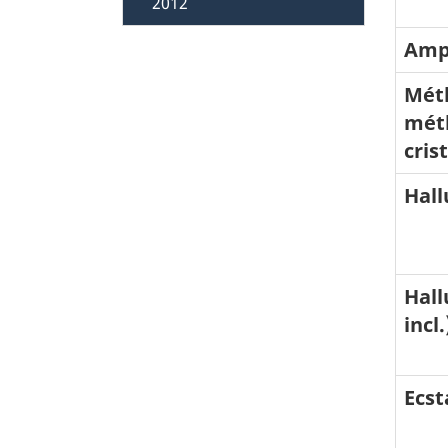
2012
Amp
Mét
mét
cris
Hall
Hall
incl.
Ecst