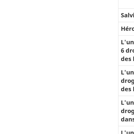
Salv
Hér
L'un
6 dr
des 
L'un
drog
des 
L'un
drog
dans
L'un