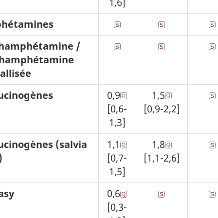
1,6]
hétamines
hamphétamine /
hamphétamine
tallisée
ucinogènes
0,9
1,5
[0,6-
[0,9-2,2]
1,3]
ucinogènes (salvia
1,1
1,8
)
[0,7-
[1,1-2,6]
1,5]
asy
0,6
[0,3-