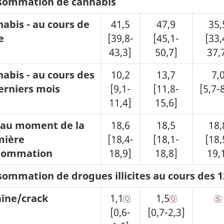
sommation de cannabis
abis - au cours de
41,5
47,9
35,
e
[39,8-
[45,1-
[33,
43,3]
50,7]
37,
abis - au cours des
10,2
13,7
7,
erniers mois
[9,1-
[11,8-
[5,7-
11,4]
15,6]
 au moment de la
18,6
18,5
18,
mière
[18,4-
[18,1-
[18,
sommation
18,9]
18,8]
19,
ommation de drogues illicites au cours des 1
ïne/crack
1,1
1,5
[0,6-
[0,7-2,3]