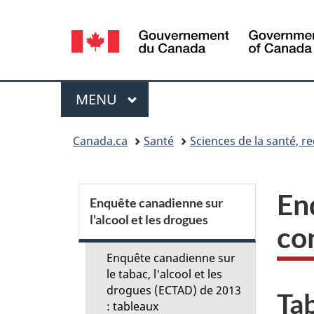
Sélection
de
la
Menu
MENU
PRINCIPAL
langue
Vous
Canada.ca
Santé
Sciences de la santé, 
êtes
ici :
S
En
Enquête canadienne sur
l'alcool et les drogues
e
co
c
Enquête canadienne sur
le tabac, l'alcool et les
t
drogues (ECTAD) de 2013
Tab
: tableaux