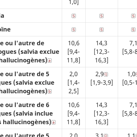
1,0]
ia
oïne
e ou l'autre de
10,6
14,3
7,
ogues (salvia exclue
[9,4-
[12,3-
[5,8-
hallucinogènes)
11,8]
16,3]
e ou l'autre de 5
2,0
2,9
1,0
ues (salvia exclue
[1,4-
[1,9-3,9]
[0,5-
hallucinogènes)
2,5]
e ou l'autre de 6
10,6
14,3
7,
ues (salvia inclue
[9,4-
[12,3-
[5,8-
 hallucinogènes)
11,8]
16,3]
e ou l'autre de 5
2,0
3,1
1,1