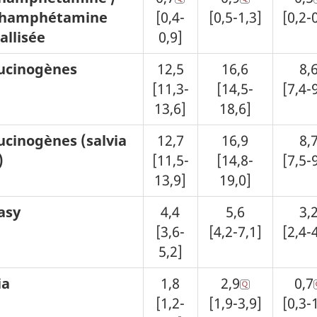
hamphétamine
[0,4-
[0,5-1,3]
[0,2-
tallisée
0,9]
ucinogènes
12,5
16,6
8,
[11,3-
[14,5-
[7,4-
13,6]
18,6]
ucinogènes (salvia
12,7
16,9
8,
)
[11,5-
[14,8-
[7,5-
13,9]
19,0]
asy
4,4
5,6
3,
[3,6-
[4,2-7,1]
[2,4-
5,2]
ia
1,8
2,9
0,7
[1,2-
[1,9-3,9]
[0,3-