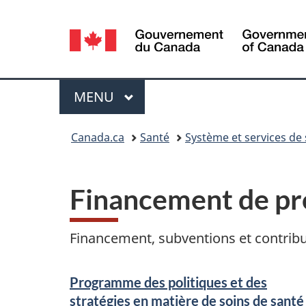
Sélection
de
la
Menu
MENU
PRINCIPAL
langue
Vous
Canada.ca
Santé
Système et services de
êtes
ici :
Financement de proj
Financement, subventions et contribu
S
Programme des politiques et des
e
stratégies en matière de soins de santé