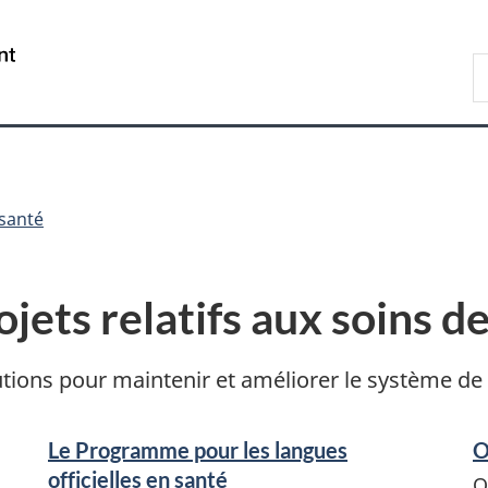
Passer
Passer
Passer
au
à
à
/
R
contenu
«
la
Government
d
principal
Au
version
of
C
sujet
HTML
Canada
du
simplifiée
gouvernement
»
 santé
ets relatifs aux soins d
tions pour maintenir et améliorer le système de
Le Programme pour les langues
O
officielles en santé
O