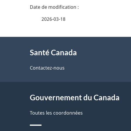
D
i
g
é
2026-03-18
n
t
e
À
a
m
Santé Canada
propos
e
i
n
de
Contactez-nous
l
t
ce
s
s
site
Gouvernement du Canada
d
e
Toutes les coordonnées
l