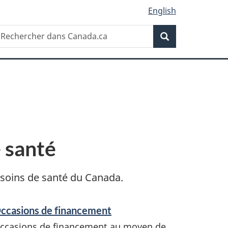
English
Recherche
echercher
Recherche
ans
anada.ca
e santé
 soins de santé du Canada.
ccasions de financement
ccasions de financement au moyen de