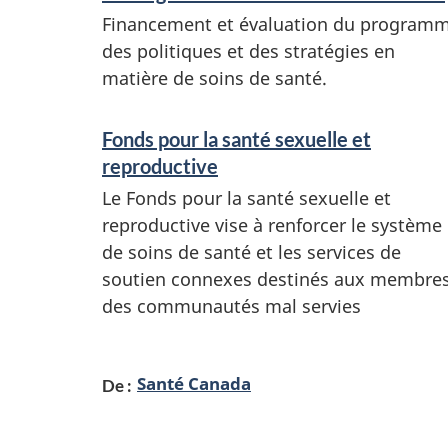
r
Financement et évaluation du program
v
des politiques et des stratégies en
matière de soins de santé.
i
c
Fonds pour la santé sexuelle et
e
reproductive
s
Le Fonds pour la santé sexuelle et
e
reproductive vise à renforcer le système
de soins de santé et les services de
t
soutien connexes destinés aux membre
r
des communautés mal servies
e
n
Santé Canada
De :
s
e