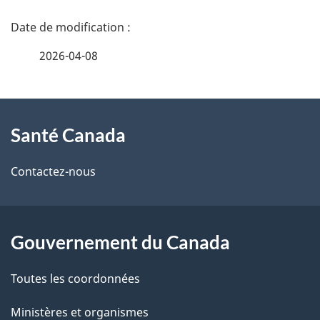
D
é
2026-04-08
t
À
a
Santé Canada
propos
i
de
l
Contactez-nous
ce
s
site
d
Gouvernement du Canada
e
Toutes les coordonnées
l
Ministères et organismes