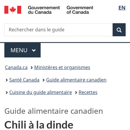
/
Sélec
EN
Passer
Passer
Passer
Government
au
à
à
de
of
contenu
«
la
Canada
Recherche
Rechercher
principal
Au
version
Rec
la
dans
sujet
HTML
le
du
simplifiée
langu
Menu
guide
gouvernement
MENU
PRINCIPAL
»
Vous
Canada.ca
Ministères et organismes
êtes
Santé Canada
Guide alimentaire canadien
ici :
Cuisine du guide alimentaire
Recettes
Guide alimentaire canadien
Chili à la dinde