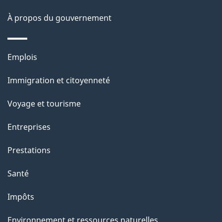
a
À propos du gouvernement
p
a
Thèmes
Emplois
g
et
Immigration et citoyenneté
sujets
e
Voyage et tourisme
Entreprises
Prestations
Santé
Impôts
Environnement et ressources naturelles