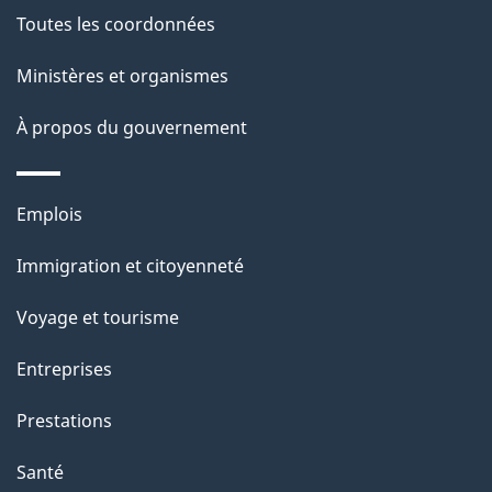
e
Toutes les coordonnées
l
Ministères et organismes
a
À propos du gouvernement
p
a
Thèmes
Emplois
g
et
Immigration et citoyenneté
sujets
e
Voyage et tourisme
Entreprises
Prestations
Santé