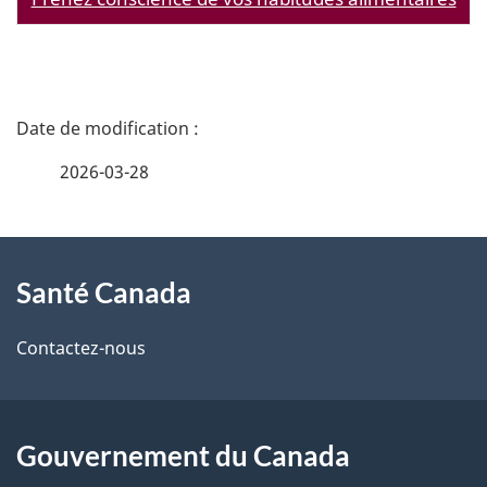
D
é
2026-03-28
t
À
a
Santé Canada
propos
i
de
l
Contactez-nous
ce
s
site
d
Gouvernement du Canada