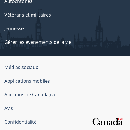
Autochtones
Vétérans et militaires
Jeunesse
Gérer les événements de la vie
Organisation
Médias sociaux
du
Applications mobiles
gouvernement
du
À propos de Canada.ca
Canada
Avis
Confidentialité