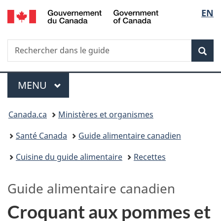
/
Sélec
EN
Passer
Passer
Passer
Government
au
à
à
de
of
contenu
«
la
Canada
Recherche
Rechercher
principal
Au
version
Rec
la
dans
sujet
HTML
le
du
simplifiée
langu
Menu
guide
gouvernement
MENU
PRINCIPAL
»
Vous
Canada.ca
Ministères et organismes
êtes
Santé Canada
Guide alimentaire canadien
ici :
Cuisine du guide alimentaire
Recettes
Guide alimentaire canadien
Croquant aux pommes et