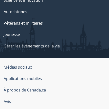
Science et innovation
Autochtones
Vétérans et militaires
Jeunesse
Gérer les événements de la vie
Organisation
Médias sociaux
du
Applications mobiles
gouvernement
du
À propos de Canada.ca
Canada
Avis