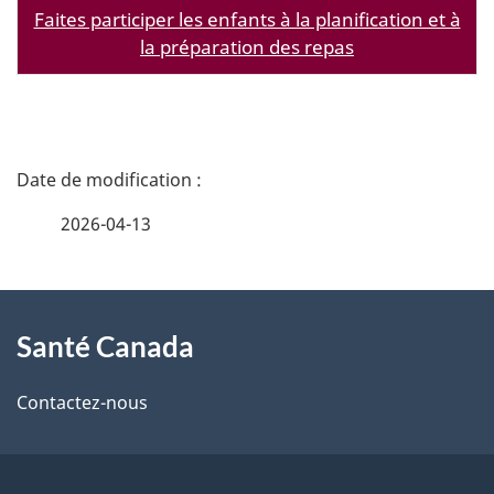
Faites participer les enfants à la planification et à
la préparation des repas
D
é
2026-04-13
t
À
a
Santé Canada
propos
i
de
l
Contactez-nous
ce
s