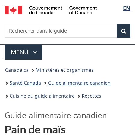
/
Sélec
EN
Passer
Passer
Passer
Government
au
à
à
de
of
contenu
«
la
Canada
Recherche
Rechercher
principal
Au
version
Rec
la
dans
sujet
HTML
le
du
simplifiée
langu
Menu
guide
gouvernement
MENU
PRINCIPAL
»
Vous
Canada.ca
Ministères et organismes
êtes
Santé Canada
Guide alimentaire canadien
ici :
Cuisine du guide alimentaire
Recettes
Guide alimentaire canadien
Pain de maïs