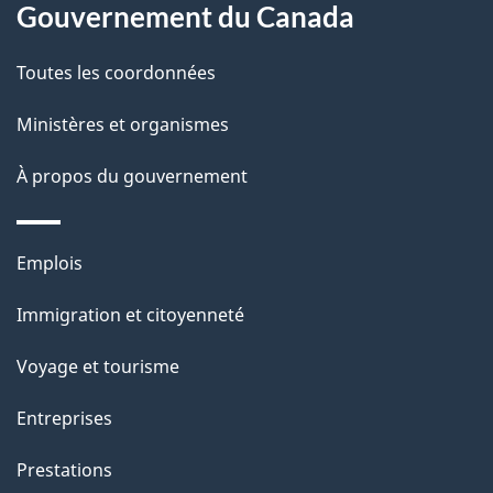
site
d
Gouvernement du Canada
e
Toutes les coordonnées
l
Ministères et organismes
a
À propos du gouvernement
p
a
Thèmes
Emplois
g
et
Immigration et citoyenneté
sujets
e
Voyage et tourisme
Entreprises
Prestations