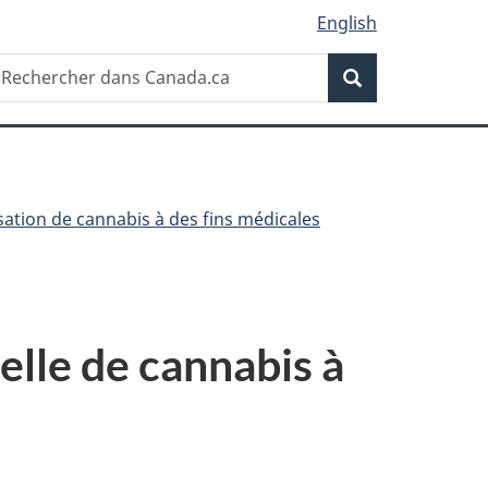
English
Recherche
echercher
Recherche
ans
anada.ca
isation de cannabis à des fins médicales
elle de cannabis à