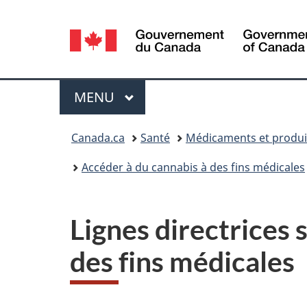
Sélection
de
la
Menu
MENU
PRINCIPAL
langue
Vous
Canada.ca
Santé
Médicaments et produi
êtes
Accéder à du cannabis à des fins médicales
ici :
Lignes directrices 
des fins médicales