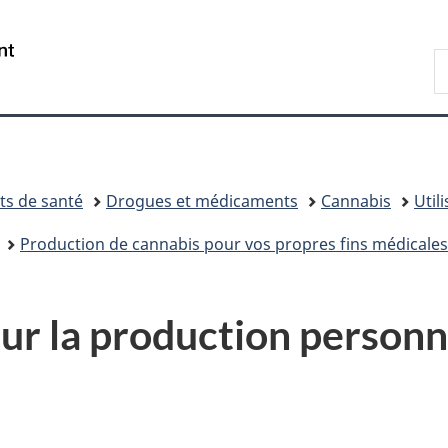
Passer
Passer
Passer
au
à
à
/
R
contenu
«
la
Government
d
principal
Au
version
of
C
sujet
HTML
Canada
du
simplifiée
gouvernement
»
ts de santé
Drogues et médicaments
Cannabis
Util
Production de cannabis pour vos propres fins médicales
sur la production personn