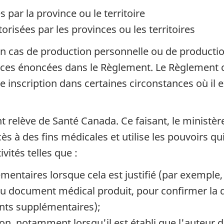
s par la province ou le territoire
orisées par les provinces ou les territoires
 de bas de page
n cas de production personnelle ou de producti
ces énoncées dans le Règlement. Le Règlement c
 inscription dans certaines circonstances où il 
nt relève de Santé Canada. Ce faisant, le minist
à des fins médicales et utilise les pouvoirs qui l
ités telles que :
émentaires lorsque cela est justifié (par exemple,
é du document médical produit, pour confirmer l
nts supplémentaires);
ion, notamment lorsqu'il est établi que l'auteur 