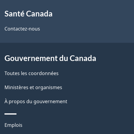
À
a
Santé Canada
propos
i
de
l
Contactez-nous
ce
s
site
d
Gouvernement du Canada
e
Toutes les coordonnées
l
Ministères et organismes
a
À propos du gouvernement
p
a
Thèmes
Emplois
g
et