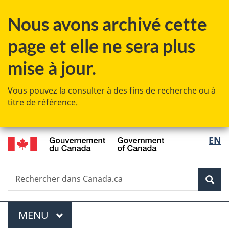
Passer
Passer
Passer
Nous avons archivé cette
au
à
à
contenu
«
la
page et elle ne sera plus
principal
Au
version
sujet
HTML
mise à jour.
du
simplifiée
gouvernement
Vous pouvez la consulter à des fins de recherche ou à
»
titre de référence.
/
Sélec
EN
Government
de
of
Canada
Recherche
Rechercher
Rec
la
dans
Canada.ca
langu
Menu
MENU
PRINCIPAL