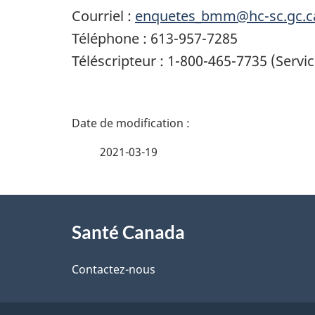
Courriel :
enquetes_bmm@hc-sc.gc.c
Téléphone : 613-957-7285
Téléscripteur : 1-800-465-7735 (Servi
D
é
2021-03-19
t
À
a
Santé Canada
propos
i
de
Contactez-nous
l
ce