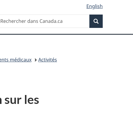
English
Recherche
echercher
Recherche
ans
anada.ca
ents médicaux
Activités
 sur les