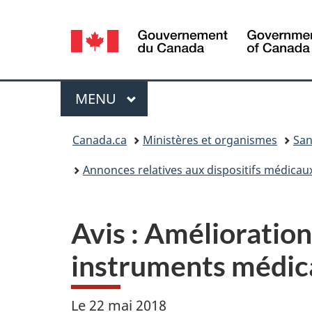
Sélection
de
la
Menu
MENU
PRINCIPAL
langue
Vous
Canada.ca
Ministères et organismes
San
êtes
Annonces relatives aux dispositifs médicau
ici :
Avis : Amélioration 
instruments médic
Le 22 mai 2018