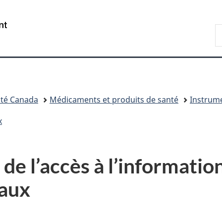
Passer
Passer
Passer
au
à
à
/
R
contenu
«
la
Government
d
principal
Au
version
of
C
sujet
HTML
Canada
du
simplifiée
gouvernement
»
té Canada
Médicaments et produits de santé
Instrum
x
de l’accès à l’information
aux