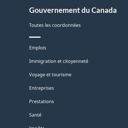
s
site
Gouvernement du Canada
d
e
Toutes les coordonnées
l
Thèmes
Emplois
a
et
Immigration et citoyenneté
p
sujets
Voyage et tourisme
a
Entreprises
g
Prestations
e
Santé