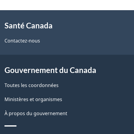
t
À
a
Santé Canada
propos
i
de
l
Contactez-nous
ce
s
site
d
Gouvernement du Canada
e
Toutes les coordonnées
l
Ministères et organismes
a
À propos du gouvernement
p
a