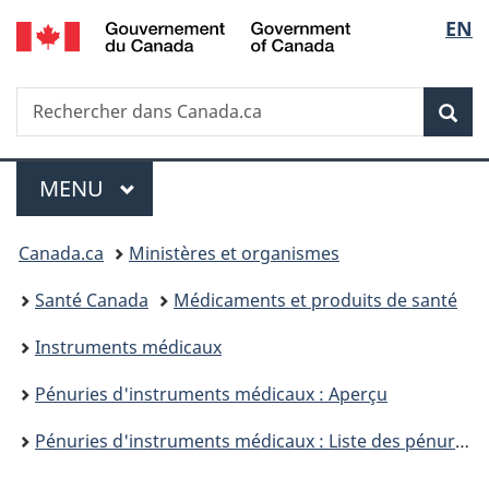
/
Sélec
EN
Passer
Passer
Passer
Government
au
à
à
de
of
contenu
«
la
Canada
Recherche
Rechercher
principal
Au
version
Rec
la
dans
sujet
HTML
Canada.ca
du
simplifiée
langu
Menu
gouvernement
MENU
PRINCIPAL
»
Vous
Canada.ca
Ministères et organismes
êtes
Santé Canada
Médicaments et produits de santé
ici :
Instruments médicaux
Pénuries d'instruments médicaux : Aperçu
Pénuries d'instruments médicaux : Liste des pénuries et des interruptions de la vente